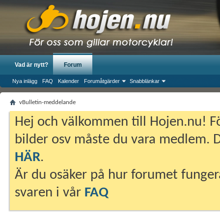
Vad är nytt?
Forum
Nya inlägg
FAQ
Kalender
Forumåtgärder
Snabblänkar
vBulletin-meddelande
Hej och välkommen till Hojen.nu! Fö
bilder osv måste du vara medlem. Du
HÄR
.
Är du osäker på hur forumet fungera
svaren i vår
FAQ