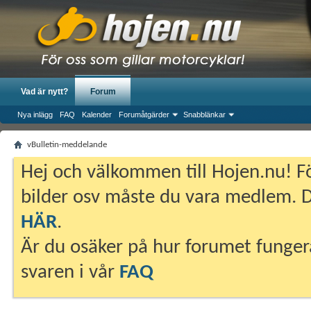
Vad är nytt?
Forum
Nya inlägg
FAQ
Kalender
Forumåtgärder
Snabblänkar
vBulletin-meddelande
Hej och välkommen till Hojen.nu! Fö
bilder osv måste du vara medlem. Du
HÄR
.
Är du osäker på hur forumet fungera
svaren i vår
FAQ