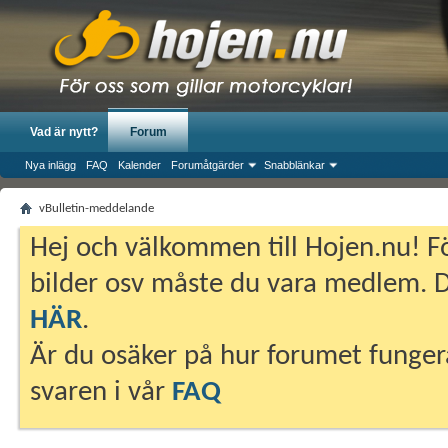
Vad är nytt?
Forum
Nya inlägg
FAQ
Kalender
Forumåtgärder
Snabblänkar
vBulletin-meddelande
Hej och välkommen till Hojen.nu! Fö
bilder osv måste du vara medlem. Du
HÄR
.
Är du osäker på hur forumet fungera
svaren i vår
FAQ