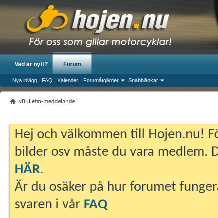
Vad är nytt?
Forum
Nya inlägg
FAQ
Kalender
Forumåtgärder
Snabblänkar
vBulletin-meddelande
Hej och välkommen till Hojen.nu! Fö
bilder osv måste du vara medlem. Du
HÄR
.
Är du osäker på hur forumet fungera
svaren i vår
FAQ