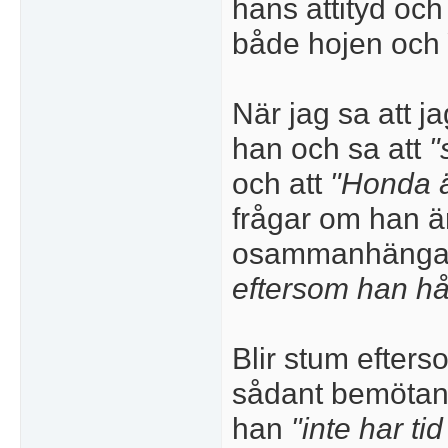
hans attityd oc
både hojen och
När jag sa att ja
han och sa att
"
och att
"Honda ä
frågar om han är
osammanhänga
eftersom han hål
Blir stum efters
sådant bemötand
han
"inte har t