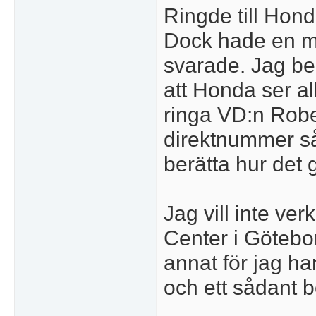
Ringde till Hon
Dock hade en me
svarade. Jag be
att Honda ser all
ringa VD:n Robe
direktnummer s
berätta hur det gi
Jag vill inte v
Center i Götebor
annat för jag ha
och ett sådant 