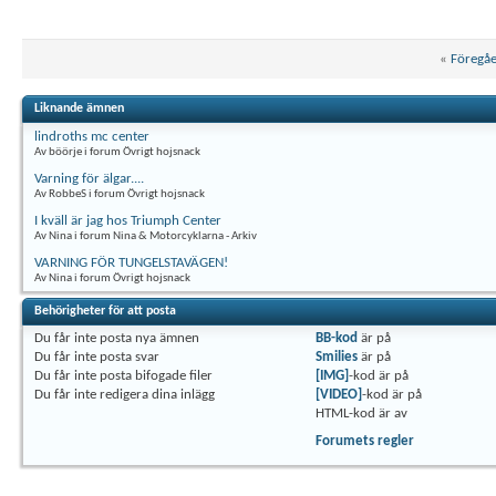
«
Föregå
Liknande ämnen
lindroths mc center
Av böörje i forum Övrigt hojsnack
Varning för älgar....
Av RobbeS i forum Övrigt hojsnack
I kväll är jag hos Triumph Center
Av Nina i forum Nina & Motorcyklarna - Arkiv
VARNING FÖR TUNGELSTAVÄGEN!
Av Nina i forum Övrigt hojsnack
Behörigheter för att posta
Du
får inte
posta nya ämnen
BB-kod
är
på
Du
får inte
posta svar
Smilies
är
på
Du
får inte
posta bifogade filer
[IMG]
-kod är
på
Du
får inte
redigera dina inlägg
[VIDEO]
-kod är
på
HTML-kod är
av
Forumets regler