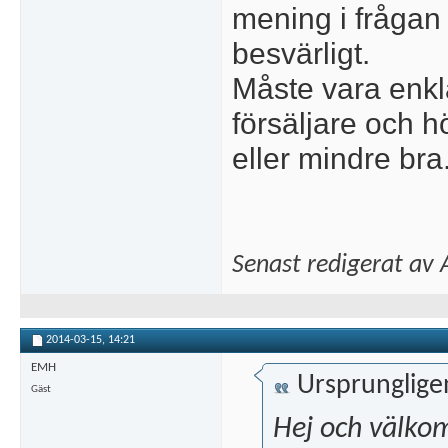
mening i frågan är
besvärligt.
Måste vara enkl
försäljare och 
eller mindre bra
Senast redigerat av
2014-03-15,
14:21
EMH
Ursprunglige
Gäst
Hej och välko