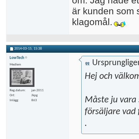
om. Jag hade ett 
är kunden som sk
klagomål.
2014-03-15,
15:38
LowTech
Ursprunglige
Medlem
Hej och välko
Reg.datum
jan 2011
Ort
Jkpg
Måste ju vara 
Inlägg
863
försäljare vad
.