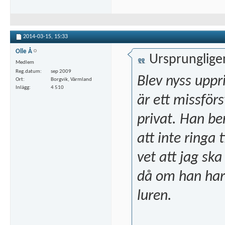
2014-03-15,
15:33
Olle Å
Ursprunglige
Medlem
Reg.datum
sep 2009
Blev nyss uppr
Ort
Borgvik, Värmland
Inlägg
4 510
är ett missför
privat. Han be
att inte ringa 
vet att jag ska
då om han har 
luren.