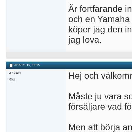
Är fortfarande 
och en Yamaha 
köper jag den in
jag lova.
2014-03-15,
14:15
Hej och välkom
Ankan1
Gäst
Måste ju vara so
försäljare vad 
Men att börja an