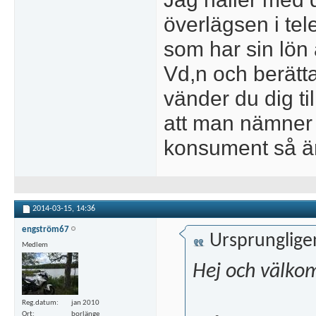
överlägsen i tel
som har sin lön
Vd,n och berätt
vänder du dig t
att man nämner 
konsument så är
2014-03-15,
14:36
engström67
Ursprunglige
Medlem
Hej och välko
Reg.datum
jan 2010
Ort
borlänge