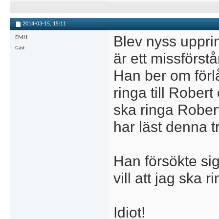
2014-03-15,
15:11
Blev nyss upprin
EMH
Gäst
är ett missförst
Han ber om förlå
ringa till Robert
ska ringa Robert
har läst denna t
Han försökte sig
vill att jag ska 
Idiot!