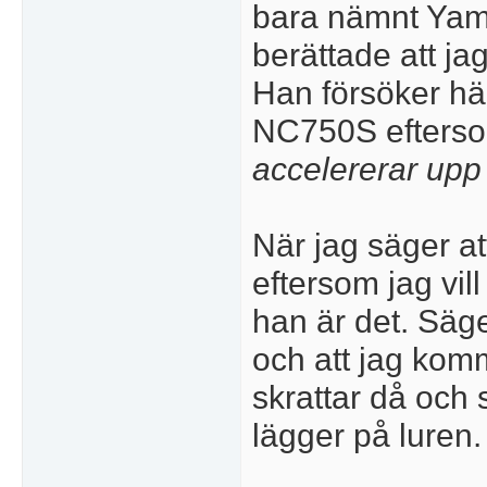
bara nämnt Yama
berättade att ja
Han försöker hä
NC750S efters
accelererar upp
När jag säger at
eftersom jag vil
han är det. Säg
och att jag ko
skrattar då och
lägger på luren.