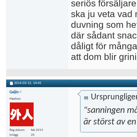
seriös försälja
ska ju veta vad 
duvning som het
där sådant snac
dåligt för mång
att dom blir grin
2014-03-15,
14:45
Gaijin
Ursprunglige
Medlem
"sanningen mås
är störst av e
Reg.datum
feb 2014
Inlägg
20