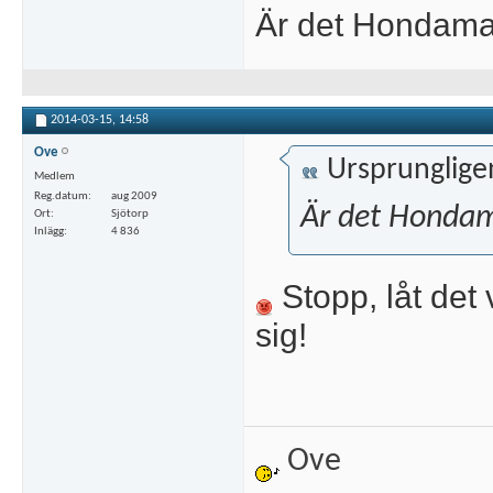
Är det Hondama
2014-03-15,
14:58
Ove
Ursprunglige
Medlem
Reg.datum
aug 2009
Är det Hondam
Ort
Sjötorp
Inlägg
4 836
Stopp, låt det 
sig!
Ove