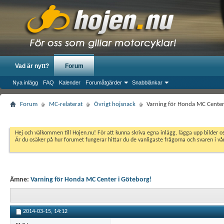
Vad är nytt?
Forum
Nya inlägg
FAQ
Kalender
Forumåtgärder
Snabblänkar
Forum
MC-relaterat
Övrigt hojsnack
Varning för Honda MC Center
Hej och välkommen till Hojen.nu! För att kunna skriva egna inlägg, lägga upp bilder 
Är du osäker på hur forumet fungerar hittar du de vanligaste frågorna och svaren i v
Ämne:
Varning för Honda MC Center i Göteborg!
2014-03-15,
14:12