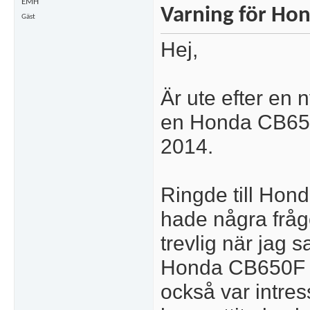
EMH
Varning för Ho
Gäst
Hej,
Är ute efter en 
en Honda CB65
2014.
Ringde till Hon
hade några fråg
trevlig när jag 
Honda CB650F 2
också var intr