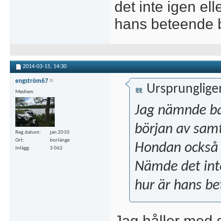
det inte igen el
hans beteende be
2014-03-15,
14:30
engström67
Ursprunglige
Medlem
Jag nämnde ba
början av samt
Reg.datum
jan 2010
Ort
borlänge
Hondan också 
Inlägg
3 062
Nämde det inte
hur är hans be
Jag håller med 