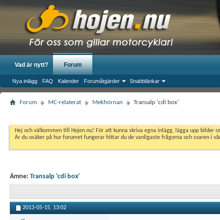
Vad är nytt?
Forum
Nya inlägg
FAQ
Kalender
Forumåtgärder
Snabblänkar
Forum
MC-relaterat
Mekhörnan
Transalp 'cdi box'
Hej och välkommen till Hojen.nu! För att kunna skriva egna inlägg, lägga upp bilder 
Är du osäker på hur forumet fungerar hittar du de vanligaste frågorna och svaren i v
Ämne:
Transalp 'cdi box'
2013-05-15,
13:02