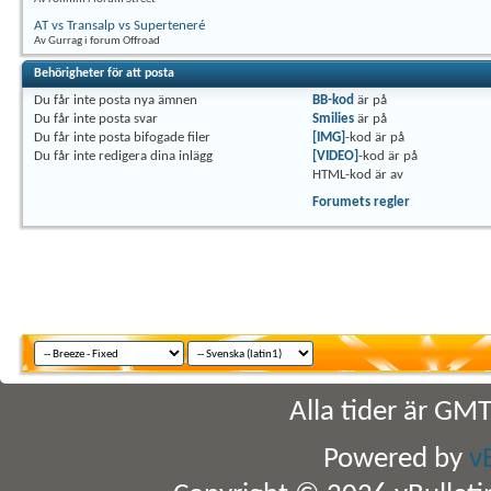
AT vs Transalp vs Superteneré
Av Gurrag i forum Offroad
Behörigheter för att posta
Du
får inte
posta nya ämnen
BB-kod
är
på
Du
får inte
posta svar
Smilies
är
på
Du
får inte
posta bifogade filer
[IMG]
-kod är
på
Du
får inte
redigera dina inlägg
[VIDEO]
-kod är
på
HTML-kod är
av
Forumets regler
Alla tider är GM
Powered by
v