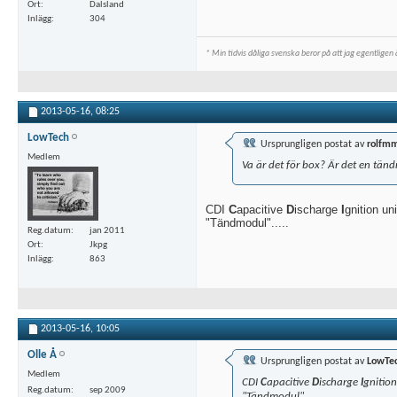
Ort
Dalsland
Inlägg
304
* Min tidvis dåliga svenska beror på att jag egentligen ä
2013-05-16,
08:25
LowTech
Ursprungligen postat av
rolfm
Medlem
Va är det för box? Är det en tän
CDI
C
apacitive
D
ischarge
I
gnition uni
"Tändmodul".....
Reg.datum
jan 2011
Ort
Jkpg
Inlägg
863
2013-05-16,
10:05
Olle Å
Ursprungligen postat av
LowTe
Medlem
CDI
C
apacitive
D
ischarge
I
gnition
Reg.datum
sep 2009
"Tändmodul".....