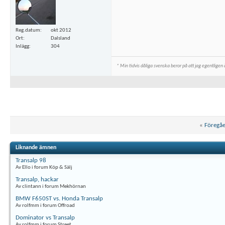
Reg.datum
okt 2012
Ort
Dalsland
Inlägg
304
* Min tidvis dåliga svenska beror på att jag egentligen ä
«
Föregå
Liknande ämnen
Transalp 98
Av Ello i forum Köp & Sälj
Transalp, hackar
Av clintann i forum Mekhörnan
BMW F650ST vs. Honda Transalp
Av rolfmm i forum Offroad
Dominator vs Transalp
Av rolfmm i forum Street