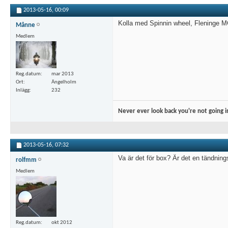
2013-05-16,
00:09
Kolla med Spinnin wheel, Fleninge MC
Månne
Medlem
Reg.datum
mar 2013
Ort
Ängelholm
Inlägg
232
Never ever look back you're not going in
2013-05-16,
07:32
Va är det för box? Är det en tändning
rolfmm
Medlem
Reg.datum
okt 2012