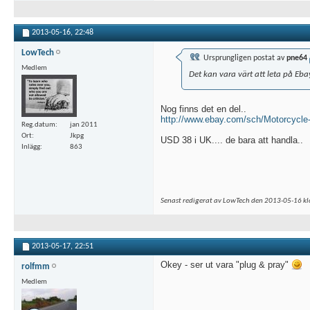
2013-05-16,
22:48
LowTech
Ursprungligen postat av
pne64
Medlem
Det kan vara värt att leta på Eba
Nog finns det en del..
http://www.ebay.com/sch/Motorcycl
Reg.datum
jan 2011
Ort
Jkpg
USD 38 i UK.... de bara att handla..
Inlägg
863
Senast redigerat av LowTech den 2013-05-16 k
2013-05-17,
22:51
Okey - ser ut vara "plug & pray"
rolfmm
Medlem