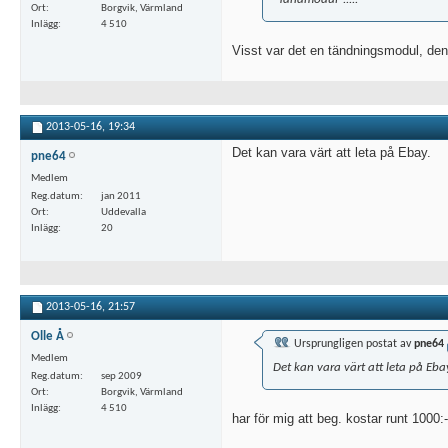
Ort
Borgvik, Värmland
Inlägg
4 510
Visst var det en tändningsmodul, den
2013-05-16,
19:34
Det kan vara värt att leta på Ebay.
pne64
Medlem
Reg.datum
jan 2011
Ort
Uddevalla
Inlägg
20
2013-05-16,
21:57
Olle Å
Ursprungligen postat av
pne64
Medlem
Det kan vara värt att leta på Eba
Reg.datum
sep 2009
Ort
Borgvik, Värmland
Inlägg
4 510
har för mig att beg. kostar runt 1000:-