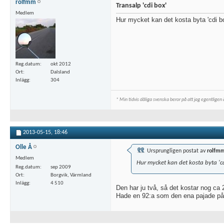
rolfmm
Transalp 'cdi box'
Medlem
Hur mycket kan det kosta byta 'cdi 
Reg.datum
okt 2012
Ort
Dalsland
Inlägg
304
* Min tidvis dåliga svenska beror på att jag egentligen ä
2013-05-15,
18:46
Olle Å
Ursprungligen postat av
rolfm
Medlem
Hur mycket kan det kosta byta '
Reg.datum
sep 2009
Ort
Borgvik, Värmland
Inlägg
4 510
Den har ju två, så det kostar nog ca
Hade en 92:a som den ena pajade på. 