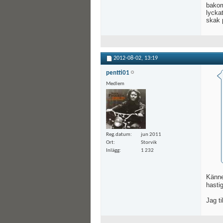
bakom
lycka
skak 
2012-08-02,
13:19
pentti01
Medlem
Reg.datum
jun 2011
Ort
Storvik
Inlägg
1 232
Känne
hasti
Jag ti