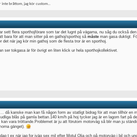
r inte bråttom, jag kör custom...
ar sett flera sporthojförare som tar det lugnt på vägarna, nu såg du också den
tt bara för att man sitter på en gathoj/sporthoj så
måste
man gasa duktigt. Fö
 det när jag kör min gathoj som de flesta tror är en sporthoj.
 ser tokgasa är för övrigt en liten klick ur hela sporthojkollektivet.
 ... då kanske man kan få någon form av statligt bidrag för att man tillhör en 
judliga blås på gamla bettan.140 km/h på hoj tycker jag är en lagom fart på d
d kan vara tröttande.Problemet är ju att förutom motorväg så blir man ju ständ
orna gänget).
ag t ex när jag for iväg sex mil efter Motul Olja och på motorväg i bil och und