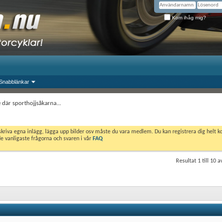
Kom ihåg mig?
Snabblänkar
 där sporthojjsåkarna...
skriva egna inlägg, lägga upp bilder osv måste du vara medlem. Du kan registrera dig helt k
de vanligaste frågorna och svaren i vår
FAQ
Resultat 1 till 10 a