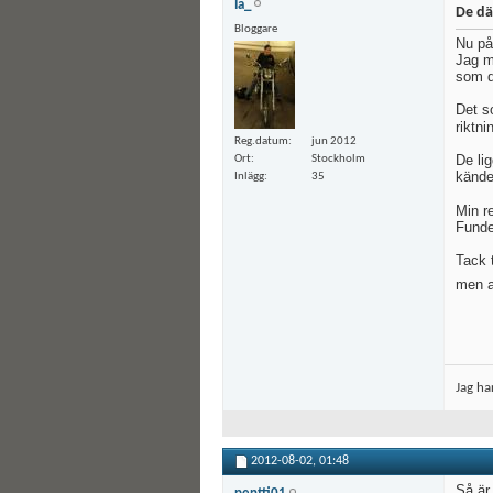
Ia_
De dä
Bloggare
Nu på
Jag m
som d
Det s
riktni
Reg.datum
jun 2012
De li
Ort
Stockholm
kändes
Inlägg
35
Min re
Funde
Tack 
men a
Jag ha
2012-08-02,
01:48
Så är