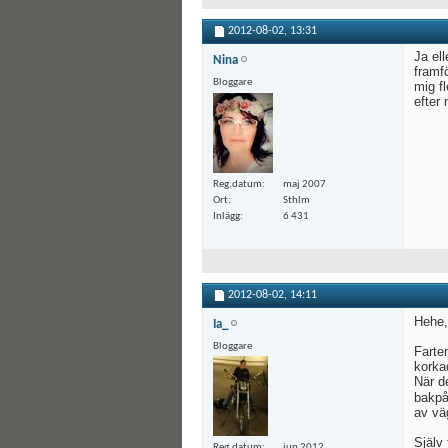
2012-08-02,
13:31
Ja ell
Nina
framfö
Bloggare
mig f
efter 
Reg.datum
maj 2007
Ort
Sthlm
Inlägg
6 431
2012-08-02,
14:11
Hehe, 
Ia_
Bloggare
Farten
korka
När de
bakp
av väg
Själv
Reg.datum
jun 2012