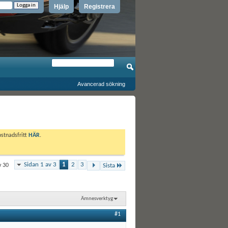
Hjälp
Registrera
Avancerad sökning
ostnadsfritt
HÄR
.
Sidan 1 av 3
1
2
3
v 30
Sista
Ämnesverktyg
#1