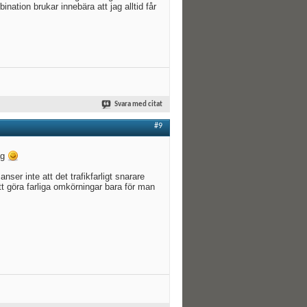
ation brukar innebära att jag alltid får
Svara med citat
#9
jag
ser inte att det trafikfarligt snarare
att göra farliga omkörningar bara för man