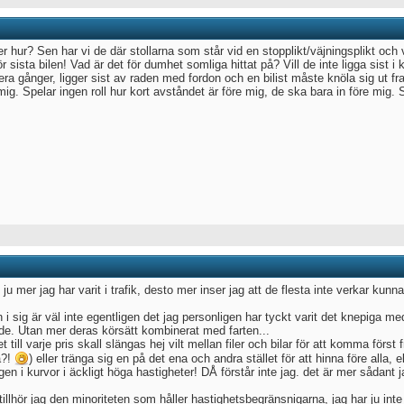
er hur? Sen har vi de där stollarna som står vid en stopplikt/väjningsplikt och v
r sista bilen! Vad är det för dumhet somliga hittat på? Vill de inte ligga sist 
lera gånger, ligger sist av raden med fordon och en bilist måste knöla sig ut f
mig. Spelar ingen roll hur kort avståndet är före mig, de ska bara in före mig. 
ju mer jag har varit i trafik, desto mer inser jag att de flesta inte verkar kunn
 i sig är väl inte egentligen det jag personligen har tyckt varit det knepiga me
de. Utan mer deras körsätt kombinerat med farten...
t till varje pris skall slängas hej vilt mellan filer och bilar för att komma för
å?!
) eller tränga sig en på det ena och andra stället för att hinna före alla, 
en i kurvor i äckligt höga hastigheter! DÅ förstår inte jag. det är mer sådant ja
 tillhör jag den minoriteten som håller hastighetsbegränsnigarna, jag har ju in