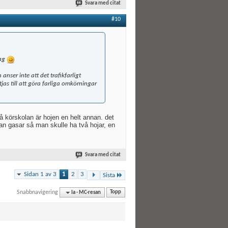
Svara med citat
#10
jag
nser inte att det trafikfarligt
jas till att göra farliga omkörningar
på körskolan är hojen en helt annan. det
man gasar så man skulle ha två hojar, en
Svara med citat
Sidan 1 av 3
1
2
3
Sista
Snabbnavigering
Ia - MC-resan
Topp