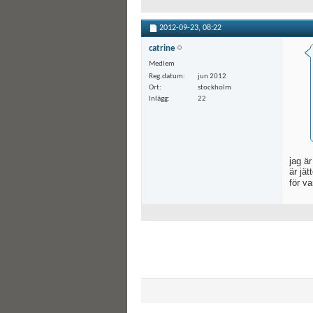
2012-09-23,
08:22
catrine
Medlem
Reg.datum
jun 2012
Ort
stockholm
Inlägg
22
jag ä
är jät
för v