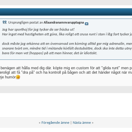
Ursprungligen postat av
Allaandranamnvarupptagna
Jag har sporthoj för jag tycker de ser fräcka ut!
Har inget med hastigheten att göra, lika roligt att crusa runt i stan i låg fart tycker 
dock måste jag erkänna att en övervarvad om körning alltid ger mig adrenalin, men a
snarare tvärt om, mindre tid i mötande körfält destubättre, dock ska inte detta utnyt
bara för man vet (hoppas) på att man hinner, det är idiotiskt.
r benägen att hålla med dig där. köpte mig en custom för att "glida runt" men 
teroligt att få "dra på" och ha kontroll på bågen och att det händer något när 
arje humör
«
Föregående ämne
|
Nästa ämne
»