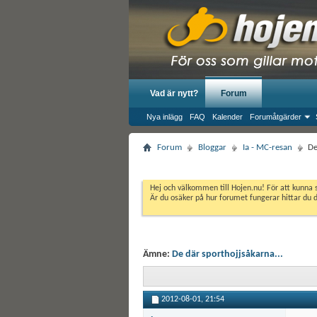
Vad är nytt?
Forum
Nya inlägg
FAQ
Kalender
Forumåtgärder
Forum
Bloggar
Ia - MC-resan
De
Hej och välkommen till Hojen.nu! För att kunna 
Är du osäker på hur forumet fungerar hittar du 
Ämne:
De där sporthojjsåkarna...
2012-08-01,
21:54