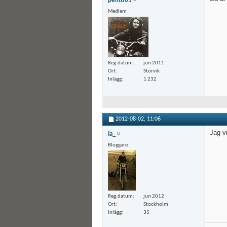
pentti01
Medlem
Reg.datum
jun 2011
Ort
Storvik
Inlägg
1 232
2012-08-02,
11:06
Jag vi
Ia_
Bloggare
Reg.datum
jun 2012
Ort
Stockholm
Inlägg
35