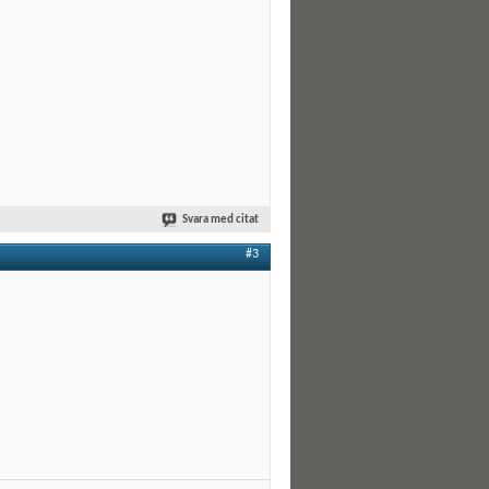
Svara med citat
#3