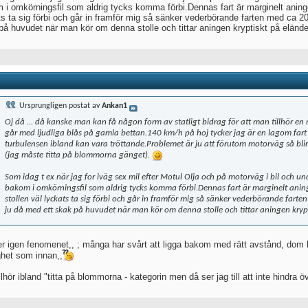
 i omkörningsfil som aldrig tycks komma förbi.Dennas fart är marginelt aning
ts ta sig förbi och går in framför mig så sänker vederbörande farten med ca 2
på huvudet när man kör om denna stolle och tittar aningen kryptiskt på eländ
Ursprungligen postat av
Ankan1
Oj då ... då kanske man kan få någon form av statligt bidrag för att man tillhör en
går med ljudliga blås på gamla bettan.140 km/h på hoj tycker jag är en lagom fart
turbulensen ibland kan vara tröttande.Problemet är ju att förutom motorväg så bl
(jag måste titta på blommorna gänget).
Som idag t ex när jag for iväg sex mil efter Motul Olja och på motorväg i bil och und
bakom i omkörningsfil som aldrig tycks komma förbi.Dennas fart är marginelt ani
stollen väl lyckats ta sig förbi och går in framför mig så sänker vederbörande far
ju då med ett skak på huvudet när man kör om denna stolle och tittar aningen kryp
r igen fenomenet,, ; många har svårt att ligga bakom med rätt avstånd, dom 
ghet som innan,,
llhör ibland "titta på blommorna - kategorin men då ser jag till att inte hindra öv