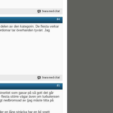
Svara med citat
#4
 delen av den kategorin. De flesta verkar
rdomar tar överhanden tyvärr. Jag
Svara med citat
#5
minoritet som gasar på så gott det går
e flesta större vägar även om turbulensen
igt nedbromsad av (jag måste titta på
er en lång sträcka har en bil snett