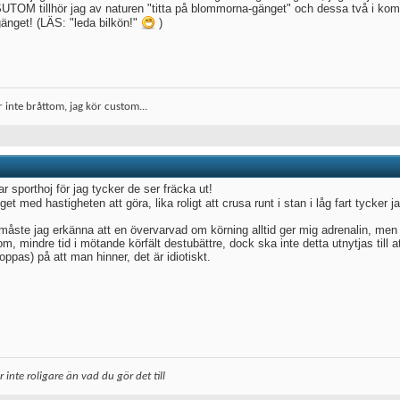
TOM tillhör jag av naturen "titta på blommorna-gänget" och dessa två i kombin
gänget! (LÄS: "leda bilkön!"
)
r inte bråttom, jag kör custom...
r sporthoj för jag tycker de ser fräcka ut!
get med hastigheten att göra, lika roligt att crusa runt i stan i låg fart tycker 
måste jag erkänna att en övervarvad om körning alltid ger mig adrenalin, men an
om, mindre tid i mötande körfält destubättre, dock ska inte detta utnytjas till 
oppas) på att man hinner, det är idiotiskt.
ir inte roligare än vad du gör det till