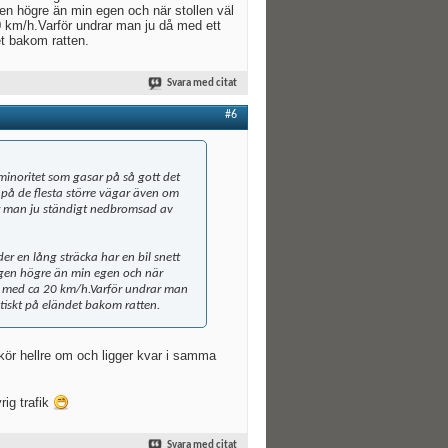
en högre än min egen och när stollen väl
0 km/h.Varför undrar man ju då med ett
et bakom ratten.
Svara med citat
#6
 minoritet som gasar på så gott det
 på de flesta större vägar även om
ir man ju ständigt nedbromsad av
er en lång sträcka har en bil snett
ngen högre än min egen och när
ten med ca 20 km/h.Varför undrar man
tiskt på eländet bakom ratten.
kör hellre om och ligger kvar i samma
rig trafik
Svara med citat