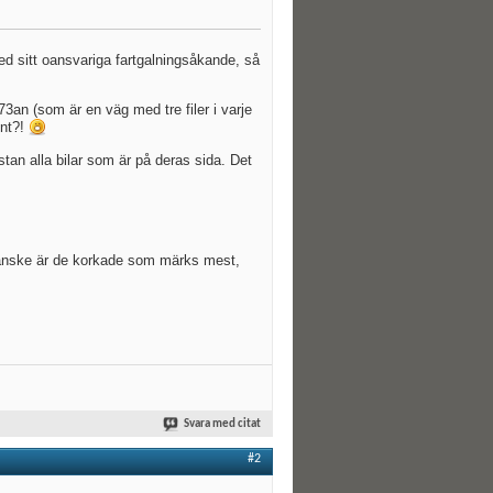
ed sitt oansvariga fartgalningsåkande, så
3an (som är en väg med tre filer i varje
gnt?!
stan alla bilar som är på deras sida. Det
 kanske är de korkade som märks mest,
Svara med citat
#2