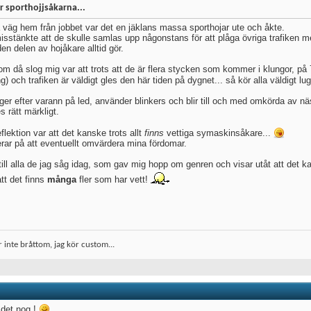
r sporthojjsåkarna...
 väg hem från jobbet var det en jäklans massa sporthojar ute och åkte.
isstänkte att de skulle samlas upp någonstans för att plåga övriga trafiken m
en delen av hojåkare alltid gör.
om då slog mig var att trots att de är flera stycken som kommer i klungor, på 7
ng) och trafiken är väldigt gles den här tiden på dygnet... så kör alla väldigt lu
gger efter varann på led, använder blinkers och blir till och med omkörda av nä
 rätt märkligt.
flektion var att det kanske trots allt
finns
vettiga symaskinsåkare...
rar på att eventuellt omvärdera mina fördomar.
till alla de jag såg idag, som gav mig hopp om genren och visar utåt att det
tt det finns
många
fler som har vett!
r inte bråttom, jag kör custom...
 det nog !