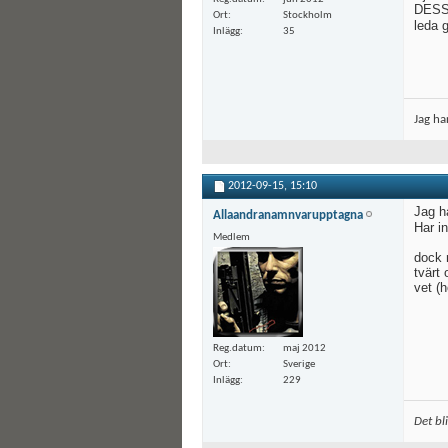
DESSU
Ort
Stockholm
leda 
Inlägg
35
Jag ha
2012-09-15,
15:10
Jag ha
Allaandranamnvarupptagna
Har in
Medlem
dock 
tvärt 
vet (h
Reg.datum
maj 2012
Ort
Sverige
Inlägg
229
Det bl