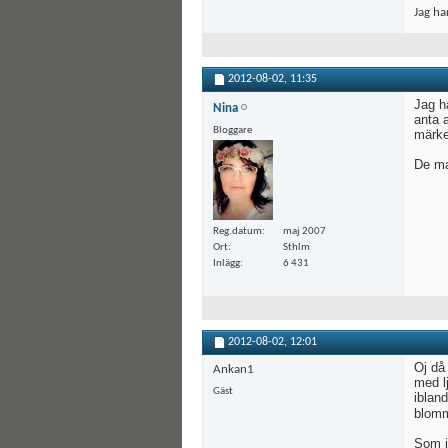
Jag ha
2012-08-02,
11:35
Jag h
Nina
anta a
Bloggare
märker
De man
Reg.datum
maj 2007
Ort
Sthlm
Inlägg
6 431
2012-08-02,
12:01
Oj då
Ankan1
med l
Gäst
iblan
blomm
Som id