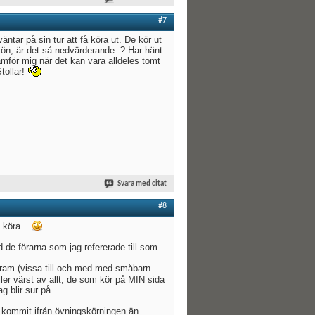
#7
äntar på sin tur att få köra ut. De kör ut
i kön, är det så nedvärderande..? Har hänt
ramför mig när det kan vara alldeles tomt
Stollar!
Svara med citat
#8
a köra...
d de förarna som jag refererade till som
st fram (vissa till och med med småbarn
eller värst av allt, de som kör på MIN sida
g blir sur på.
te kommit ifrån övningskörningen än.