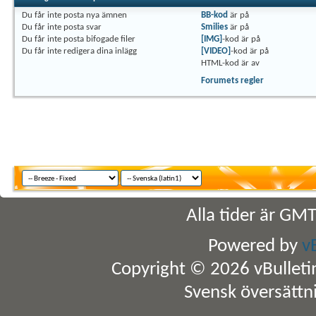
Du
får inte
posta nya ämnen
BB-kod
är
på
Du
får inte
posta svar
Smilies
är
på
Du
får inte
posta bifogade filer
[IMG]
-kod är
på
Du
får inte
redigera dina inlägg
[VIDEO]
-kod är
på
HTML-kod är
av
Forumets regler
Alla tider är GM
Powered by
v
Copyright © 2026 vBulletin 
Svensk översättn