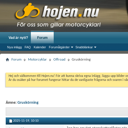
Vad är nytt?
Forum
Nya inlägg
FAQ
Kalender
Forumåtgärder
Snabblänkar
Forum
Motorcyklar
Offroad
Gruskörning
Hej och välkommen till Hojen.nu! För att kunna skriva egna inlägg, lägga upp bilder 
Är du osäker på hur forumet fungerar hittar du de vanligaste frågorna och svaren i v
Ämne:
Gruskörning
2025-11-19,
10:10