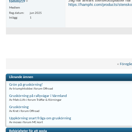
Jag har använt stenskottsplåster när 
tommy19
https://hamphi.com/products/stensko
Medlem
Reg.datum
jun 2025
Inlägg
1
«
Föregå
Liknande ämnen
Grön på gruskörning!
Av triumphtobbe i forum Offroad
Gruskörning på rallyvägar i Värmland
Av Mats Liifv i forum Träffar & Körningar
Gruskörning
Av Kret i forum Offroad
Uppkörning snart fråga om gruskörning
Av moses i forum MC-kort
Behörigheter för att posta