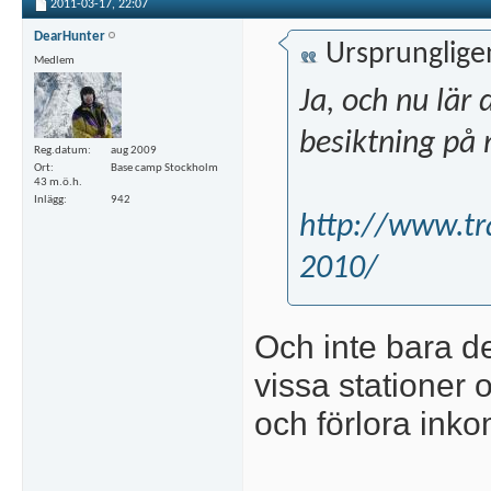
2011-03-17,
22:07
DearHunter
Ursprunglige
Medlem
Ja, och nu lär d
besiktning på 
Reg.datum
aug 2009
Ort
Base camp Stockholm
43 m.ö.h.
Inlägg
942
http://www.tra
2010/
Och inte bara d
vissa stationer o
och förlora ink