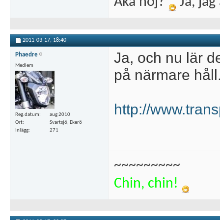
Åka hoj?
Ja, jag 
2011-03-17,
18:40
Ja, och nu lär de
Phaedre
Medlem
på närmare håll
http://www.trans
Reg.datum
aug 2010
Ort
Svartsjö, Ekerö
Inlägg
271
~~~~~~~~~
Chin, chin!