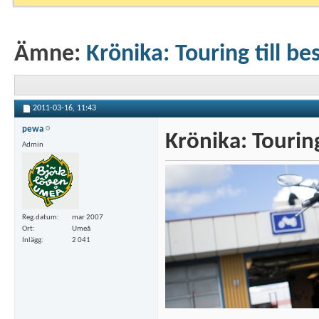
Ämne:
Krönika: Touring till be
2011-03-16,
11:43
pewa
Krönika: Touring
Admin
Reg.datum
mar 2007
Ort
Umeå
Inlägg
2 041