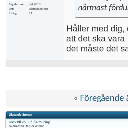
Reg.datum
okt 2010
närmast fördu
Ort
Västra blekinge
Inlägg
11
Håller med dig, 
att det ska var
det måste det s
«
Föregående
Liknande ämnen
Däck till vf750f -84 touring
Av armoton i forum Veteran