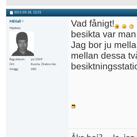
2011-03-16,
12:21
Vad fånigt!
MEHall
Medlem
besikta var man v
Jag bor ju mell
mellan dessa två
Reg.datum
jul 2009
besiktningsstati
Ort
Kumla, Örebro län.
Inlägg
680