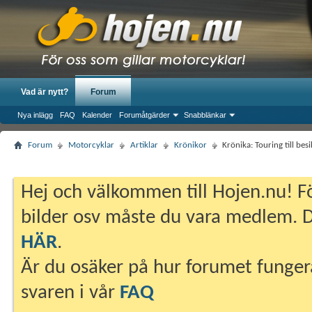
Vad är nytt?
Forum
Nya inlägg
FAQ
Kalender
Forumåtgärder
Snabblänkar
Forum
Motorcyklar
Artiklar
Krönikor
Krönika: Touring till bes
Hej och välkommen till Hojen.nu! Fö
bilder osv måste du vara medlem. Du
HÄR
.
Är du osäker på hur forumet fungera
svaren i vår
FAQ