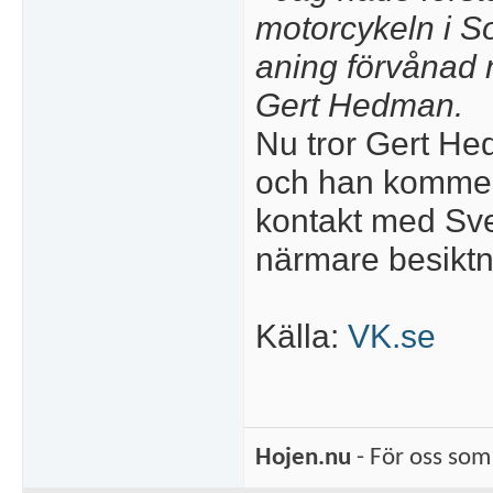
motorcykeln i S
aning förvånad 
Gert Hedman.
Nu tror Gert Hed
och han kommer 
kontakt med Sven
närmare besiktn
Källa:
VK.se
Hojen.nu
- För oss som 