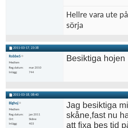
Hellre vara ute på 
sörja
2011-03-17,
23:38
Besiktiga hojen 
RobbeS
Medlem
Reg.datum
mar 2010
Inlägg
744
2011-03-18,
08:40
Jag besiktiga mi
Bighoj
Medlem
skåne,fast nu ha
Reg.datum
jan 2011
Ort
Skåne
att fixa bes tid 
Inlägg
403