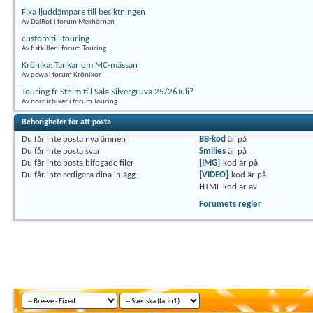
Fixa ljuddämpare till besiktningen
Av DalRot i forum Mekhörnan
custom till touring
Av fistkiller i forum Touring
Krönika: Tankar om MC-mässan
Av pewa i forum Krönikor
Touring fr Sthlm till Sala Silvergruva 25/26Juli?
Av nordicbiker i forum Touring
Behörigheter för att posta
Du
får inte
posta nya ämnen
BB-kod
är
på
Du
får inte
posta svar
Smilies
är
på
Du
får inte
posta bifogade filer
[IMG]
-kod är
på
Du
får inte
redigera dina inlägg
[VIDEO]
-kod är
på
HTML-kod är
av
Forumets regler