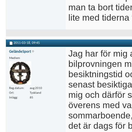
man ta bort tid
lite med tiderna 
2011-03-18,
09:45
Jag har för mig 
GeländeSport
Medlem
bilprovningen 
besiktningstid 
senast besiktigad
Reg.datum
aug 2010
mig och därför 
Ort
Tyskland
Inlägg
85
överens med var 
sommarboende, d
det är dags för 