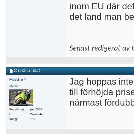
inom EU där det 
det land man bef
Senast redigerat av
2011-03-18,
10:10
Jag hoppas inte 
Maestro
Medlem
till förhöjda pri
närmast fördubb
Reg.datum
jun 2007
Ort
Westside
Inlägg
149