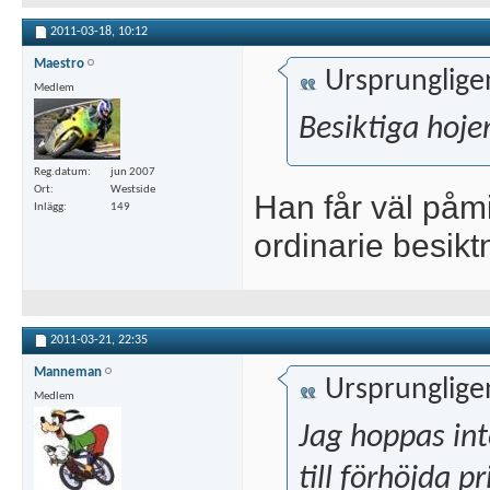
2011-03-18,
10:12
Maestro
Ursprunglige
Medlem
Besiktiga hoje
Reg.datum
jun 2007
Ort
Westside
Han får väl påm
Inlägg
149
ordinarie besik
2011-03-21,
22:35
Manneman
Ursprunglige
Medlem
Jag hoppas int
till förhöjda p