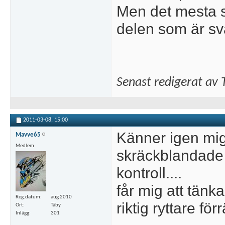
Men det mesta s
delen som är svå
Senast redigerat av
2011-03-08,
15:00
Känner igen mig
Mavve65
Medlem
skräckblandade f
kontroll....
får mig att tänk
Reg.datum
aug 2010
riktig ryttare för
Ort
Täby
Inlägg
301