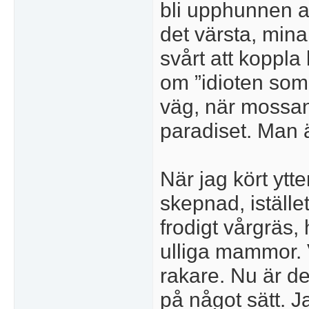
bli upphunnen av
det värsta, mina
svårt att koppla
om ”idioten som
väg, när mossan
paradiset. Man 
När jag kört ytt
skepnad, iställe
frodigt vårgräs
ulliga mammor. 
rakare. Nu är de
på något sätt. J