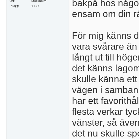
bakpå hos någon
Ort
Stockholm
Inlägg
4 557
ensam om din räd
För mig känns de
vara svårare än 
långt ut till hög
det känns lagom.
skulle känna ett
vägen i samban
har ett favorith
flesta verkar tyc
vänster, så även
det nu skulle sp