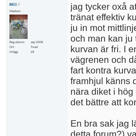
jag tycker oxå a
BIG1
Medlem
tränat effektiv 
ju in mot mittlin
och man kan ju 
Reg.datum
sep 2008
kurvan är fri. I
Ort
Tived
Inlägg
68
vägrenen och då
fart kontra kur
framhjul känns d
nära diket i hög
det bättre att ko
En bra sak jag l
detta forum?) v