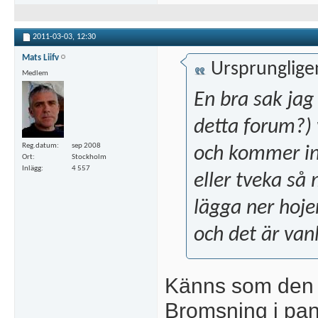
2011-03-03,
12:30
Mats Liifv
Ursprunglige
Medlem
En bra sak jag
detta forum?)
Reg.datum
sep 2008
och kommer in
Ort
Stockholm
Inlägg
4 557
eller tveka så
lägga ner hoje
och det är vanl
Känns som den 
Bromsning i panik