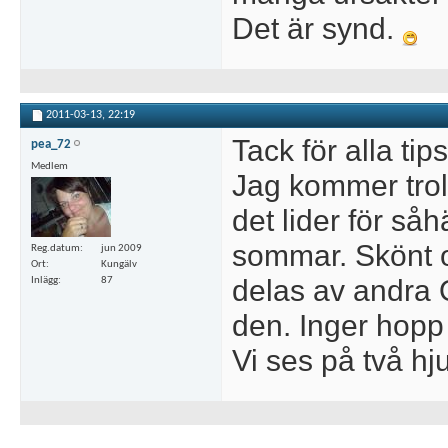
Det är synd.
2011-03-13,
22:19
Tack för alla tip
pea_72
Medlem
Jag kommer trol
det lider för så
sommar. Skönt o
Reg.datum
jun 2009
Ort
Kungälv
delas av andra O
Inlägg
87
den. Inger hopp
Vi ses på två hj