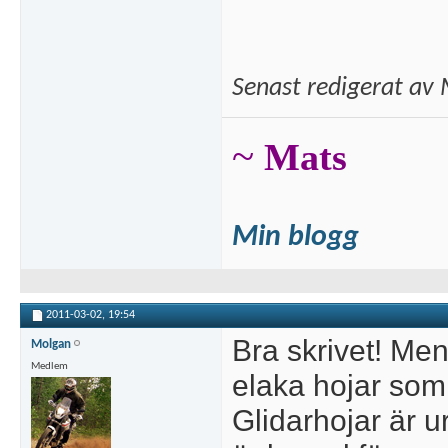
Senast redigerat av 
~
Mats
Min blogg
2011-03-02,
19:54
Bra skrivet! Men
Molgan
Medlem
elaka hojar som 
Glidarhojar är u