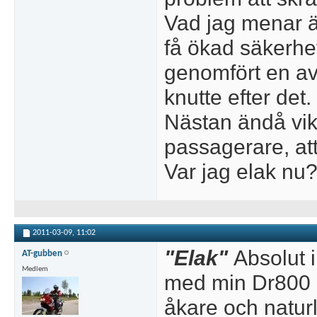
Vad jag menar är
få ökad säkerhet
genomfört en avr
knutte efter det.
Nästan ändå vi
passagerare, att
Var jag elak nu
2011-03-09,
11:02
"Elak"
Absolut i
AT-gubben
Medlem
med min Dr800 
åkare och natu