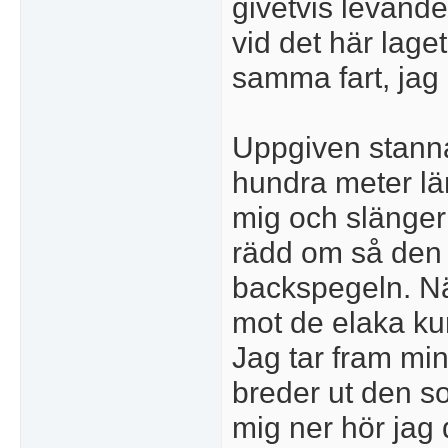
givetvis levand
vid det här laget
samma fart, jag
Uppgiven stannar 
hundra meter lä
mig och slänger 
rädd om så den p
backspegeln. När
mot de elaka ku
Jag tar fram mi
breder ut den so
mig ner hör jag 