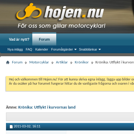
Vad är nytt?
Forum
Nya inlägg
FAQ
Kalender
Forumåtgärder
Snabblänkar
Forum
Motorcyklar
Artiklar
Krönikor
Krönika: Utflykt i kurvo
Hej och välkommen till Hojen.nu! För att kunna skriva egna inlägg, lägga upp bilder 
Är du osäker på hur forumet fungerar hittar du de vanligaste frågorna och svaren i v
Ämne:
Krönika: Utflykt i kurvornas land
2011-03-02,
16:11