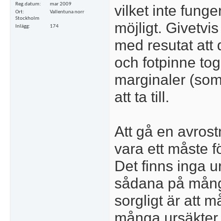
Reg.datum
mar 2009
vilket inte fung
Ort
Vallentuna norr
Stockholm
möjligt. Givetvis
Inlägg
174
med resutat att d
och fotpinne tog
marginaler (som 
att ta till.
Att gå en avrost
vara ett måste 
Det finns inga u
sådana på många
sorgligt är att 
många ursäkter a