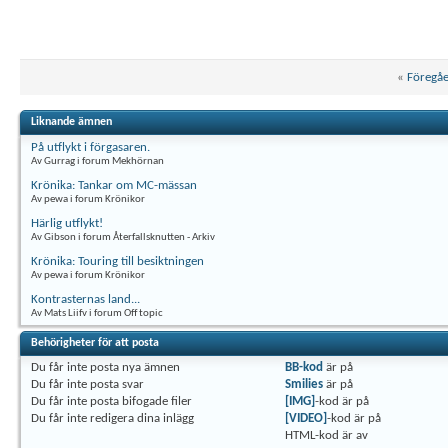
«
Föregå
Liknande ämnen
På utflykt i förgasaren.
Av Gurrag i forum Mekhörnan
Krönika: Tankar om MC-mässan
Av pewa i forum Krönikor
Härlig utflykt!
Av Gibson i forum Återfallsknutten - Arkiv
Krönika: Touring till besiktningen
Av pewa i forum Krönikor
Kontrasternas land...
Av Mats Liifv i forum Off topic
Behörigheter för att posta
Du
får inte
posta nya ämnen
BB-kod
är
på
Du
får inte
posta svar
Smilies
är
på
Du
får inte
posta bifogade filer
[IMG]
-kod är
på
Du
får inte
redigera dina inlägg
[VIDEO]
-kod är
på
HTML-kod är
av