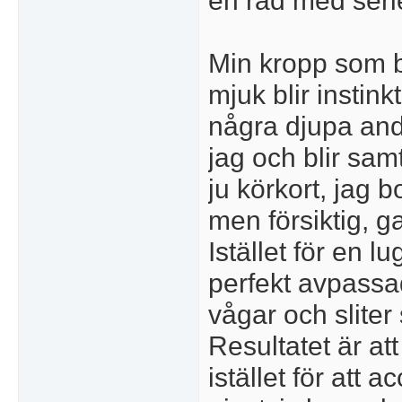
en rad med seri
Min kropp som b
mjuk blir instin
några djupa ande
jag och blir samt
ju körkort, jag 
men försiktig, ga
Istället för en l
perfekt avpassad
vågar och sliter 
Resultatet är at
istället för att