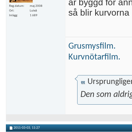
är byggd för ann
Reg.datum
maj 2008
så blir kurvorna
Ort
Luleå
Inlägg
1 689
Grusmysfilm.
Kurvnötarfilm.
Ursprunglige
Den som aldrig
2011-03-03,
11:27