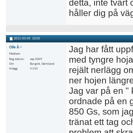
detta, inte tvärt
håller dig på vä
2011-03-09,
10:05
Jag har fått upp
Olle Å
Medlem
med tyngre hoja
Reg.datum
sep 2009
Ort
Borgvik, Värmland
rejält nerlägg 
Inlägg
4 510
ner hojen längre
Jag var på en "
ordnade på en 
850 Gs, som jag 
tränat ett tag oc
problem att skra