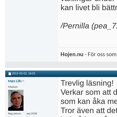
kan livet bli bät
/Pernilla (pea_7
Hojen.nu
- För oss som 
2011-03-02,
16:55
Trevlig läsning!
Mats Liifv
Medlem
Verkar som att d
som kan åka med
Tror även att det
Reg.datum
sep 2008