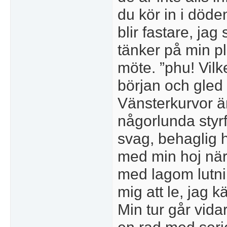
du kör in i död
blir fastare, jag
tänker på min pl
möte. ”phu! Vilke
början och gled h
Vänsterkurvor ä
någorlunda styr
svag, behaglig 
med min hoj när 
med lagom lutni
mig att le, jag 
Min tur går vidar