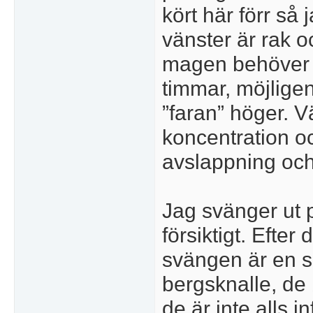
kört här förr så 
vänster är rak oc
magen behöver in
timmar, möjligen s
”faran” höger. V
koncentration o
avslappning och f
Jag svänger ut 
försiktigt. Efter 
svängen är en s
bergsknalle, de
de är inte alls i