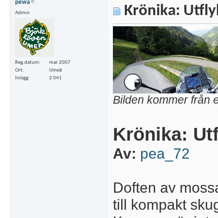
pewa
Krönika: Utfly
Admin
Reg.datum
mar 2007
Ort
Umeå
Inlägg
2 041
Bilden kommer från ett
Krönika: Utf
Av:
pea_72
Doften av mossa
till kompakt sku