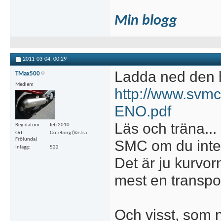
Min blogg
2011-03-04,
00:29
Ladda ned den 
TMax500
Medlem
http://www.svm
ENO.pdf
Läs och träna...
Reg.datum
feb 2010
Ort
Göteborg (Västra
Frölunda)
SMC om du inte 
Inlägg
522
Det är ju kurvor
mest en transpor
Och visst, som n