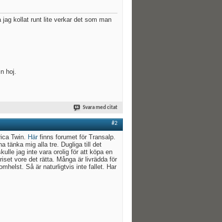
 jag kollat runt lite verkar det som man
n hoj.
Svara med citat
#2
rica Twin.
Här
finns forumet för Transalp.
 tänka mig alla tre. Dugliga till det
lle jag inte vara orolig för att köpa en
iset vore det rätta. Många är livrädda för
helst. Så är naturligtvis inte fallet. Har