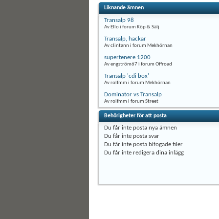
Liknande ämnen
Transalp 98
Av Ello i forum Köp & Sälj
Transalp, hackar
Av clintann i forum Mekhörnan
supertenere 1200
Av engström67 i forum Offroad
Transalp 'cdi box'
Av rolfmm i forum Mekhörnan
Dominator vs Transalp
Av rolfmm i forum Street
Behörigheter för att posta
Du
får inte
posta nya ämnen
Du
får inte
posta svar
Du
får inte
posta bifogade filer
Du
får inte
redigera dina inlägg