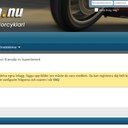
Kom ihåg mig?
Snabblänkar
 vs Transalp vs Superteneré
skriva egna inlägg, lägga upp bilder osv måste du vara medlem. Du kan registrera dig helt k
de vanligaste frågorna och svaren i vår
FAQ