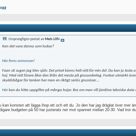
logg
Ursprungligen postat av
Mats Liifv
Kan det vara denna som lockar?
Här finns annonsen!
Faan så sugen jag blev själv. Det priset känns helt rätt för min del. Du kan ju testa 
hoj. Med rätt förare åker den ifrån det mesta på grusunderlag. Funkar utmärkt äv
skyddsbågar för tanken har man en riktigt seriös grusräser....
Här
kan du hitta uppgifter på många hojar. Bra om man vill jämföra tekniska data e
 kan konsten att lägga ihop ett och ett du. Jo den har jag dräglat över mer än 
idigare budgeten på 50 har justerats ner mot spannet mellan 20-30. Vad tror du