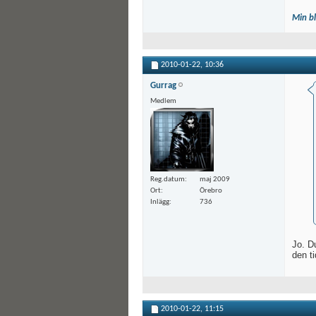
Min b
2010-01-22,
10:36
Gurrag
Medlem
Reg.datum
maj 2009
Ort
Örebro
Inlägg
736
Jo. Du
den t
2010-01-22,
11:15