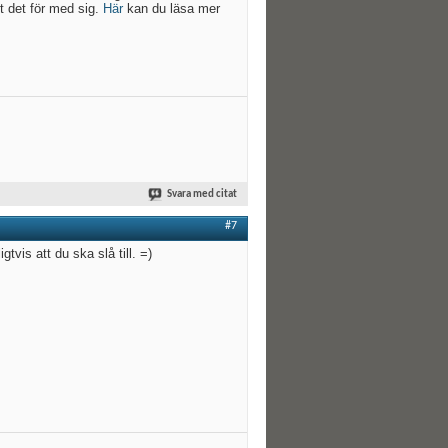
t det för med sig.
Här
kan du läsa mer
Svara med citat
#7
vis att du ska slå till. =)