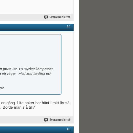
Svara med citat
#4
att pruta lite. En mycket kompetent
en på vägen. Med knotterdäck och
tc.
en gång. Lite saker har hänt i mitt liv så
. Borde man slå till?
Svara med citat
#5