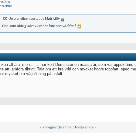
ysfilm.
tarfilm.
Ursprungligen postat av
Mats Liifv
Den som aldrig kört vilse har inte sett världen!
nka i all ära, men........ har kört Dominator en massa år, som var uppskrämd e
nte att jämföra riktigt. Tala om ett bra vrid och mycket högre toppfart, spec
ar mycket bra väghållning på asfalt.
«
Föregående ämne
|
Nästa ämne
»