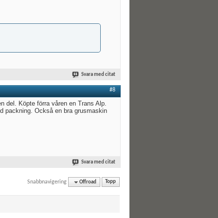
Svara med citat
#8
n del. Köpte förra våren en Trans Alp.
 med packning. Också en bra grusmaskin
Svara med citat
Snabbnavigering
Offroad
Topp