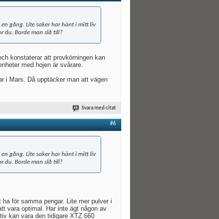
en gång. Lite saker har hänt i mitt liv
r du. Borde man slå till?
 och konstaterar att provkörningen kan
genheter med hojen är svårare.
lar i Mars. Då upptäcker man att vägen
Svara med citat
#6
en gång. Lite saker har hänt i mitt liv
r du. Borde man slå till?
t ha för samma pengar. Lite mer pulver i
tt vara optimal. Har inte ägt någon av
tiv kan vara den tidigare XTZ 660