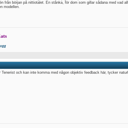
én från början på nittiotalet. En stånka, för dom som gillar sådana med vad all
n modellen.
ats
logg
r Tenerist och kan inte komma med någon objektiv feedback här, tycker naturligt