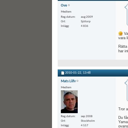
Ove
Medlem
Reg.datum
aug 2009
Ort
Sjötorp
Inlägg
4 836
Vad
vara 
Rätta
har i
2010-01-22,
13:48
Mats Liifv
Medlem
Tror 
Reg.datum
sep 2008
Du få
Ort
Stockholm
Yamah
ovans
Inlägg
4 557