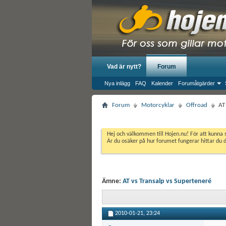
Vad är nytt?
Forum
Nya inlägg
FAQ
Kalender
Forumåtgärder
Forum
Motorcyklar
Offroad
AT
Hej och välkommen till Hojen.nu! För att kunna 
Är du osäker på hur forumet fungerar hittar du 
Ämne:
AT vs Transalp vs Superteneré
2010-01-21,
23:24