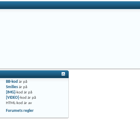
BB-kod
är
på
Smilies
är
på
[IMG]
-kod är
på
[VIDEO]
-kod är
på
HTML-kod är
av
Forumets regler