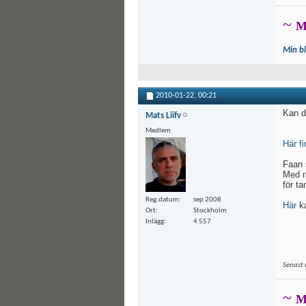
~
M
Min b
2010-01-22,
00:21
Kan d
Mats Liifv
Medlem
Här f
Faan s
Med r
för ta
Reg.datum
sep 2008
Här
ka
Ort
Stockholm
Inlägg
4 557
Senast 
~
M