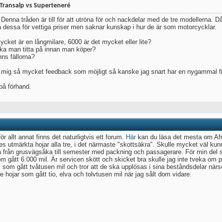
 Transalp vs Superteneré
Denna tråden är till för att utröna för och nackdelar med de tre modellerna. Då
å dessa för vettiga priser men saknar kunskap i hur de är som motorcycklar.
ycket är en långmilare, 6000 är det mycket eller lite?
ka man titta på innan man köper?
nns fällorna?
 mig så mycket feedback som möjligt så kanske jag snart har en nygammal fi
på förhand.
r allt annat finns det naturligtvis ett forum.
Här
kan du läsa det mesta om Af
es utmärkta hojar alla tre, i det närmaste "skottsäkra". Skulle mycket väl kunna
 från grusvägsåka till semester med packning och passagerare. För min del sku
m gått 6.000 mil. Är servicen skött och skicket bra skulle jag inte tveka om pr
 som gått tvåtusen mil och tror att de ska upplösas i sina beståndsdelar närsom
re hojar som gått tio, elva och tolvtusen mil när jag sålt dom vidare.