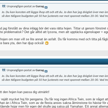
Ursprungligen postat av
Gurrag
Jo. Du kan konsten att lägga ihop ett och ett du. Jo den har jag dräglat över mer än 
så den tidigare budgeten på 50 har justerats ner mot spannet mellan 20-30. Vad tro
 jag förstått av dina inlägg bör det vara rätta hojen. Tittar ut genom fönstret
lite problematisk? Det går alltid att lyssna, men att upptäcka egenskaper + e
 hojen om man vill se lite annat än asfalt. Du får komma med och titta på fåg
nte bara yta, den har djup också!
Ursprungligen postat av
Gurrag
Jo. Du kan konsten att lägga ihop ett och ett du. Jo den har jag dräglat över mer än 
så den tidigare budgeten på 50 har justerats ner mot spannet mellan 20-30. Vad tro
att den hojen kan passa dig utmärkt!
r rejält mycket hoj för pengarna. Du får nog ingen Africa Twin, som är något at
an än i Africa Twin, som av de flesta anses sakna åtminstone tio hästar för a
tående hojar men för egen del skulle jag satsa på Yamahan. Ett annat alterna