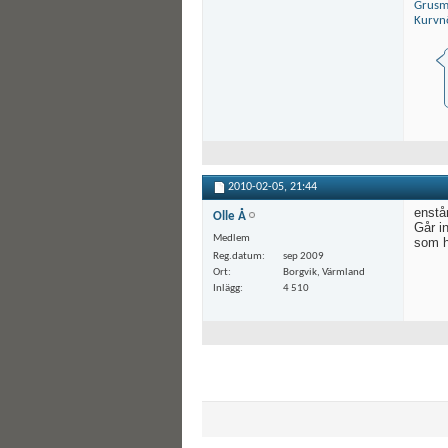
Grusm
Kurvnö
2010-02-05,
21:44
enstå
Olle Å
Går i
Medlem
som h
Reg.datum
sep 2009
Ort
Borgvik, Värmland
Inlägg
4 510