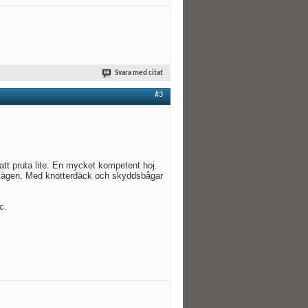
Svara med citat
#3
 att pruta lite. En mycket kompetent hoj.
å vägen. Med knotterdäck och skyddsbågar
c.