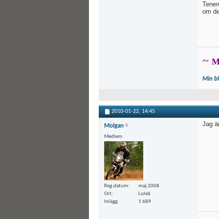
Tener
om de
~
M
Min b
2010-01-22,
14:45
Jag ä
Molgan
Medlem
Reg.datum
maj 2008
Ort
Luleå
Inlägg
1 689