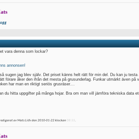
ats
logg
et vara denna som lockar?
inns annonsen!
å sugen jag blev själv. Det priset känns helt rätt för min del. Du kan ju testa
ätt förare åker den ifrån det mesta på grusunderlag. Funkar utmärkt även p
nken har man en riktigt seriös grusräser....
n du hitta uppgifter på många hojar. Bra om man vill jämföra tekniska data et
redigerat av Mats Liifv den 2010-01-22 klockan
08:55
.
ats