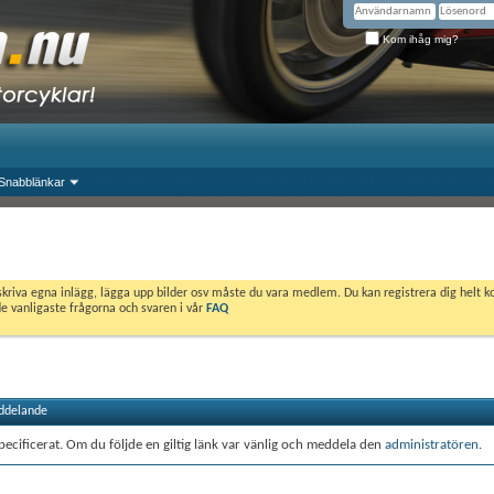
Kom ihåg mig?
Snabblänkar
skriva egna inlägg, lägga upp bilder osv måste du vara medlem. Du kan registrera dig helt k
de vanligaste frågorna och svaren i vår
FAQ
ddelande
ecificerat. Om du följde en giltig länk var vänlig och meddela den
administratören
.