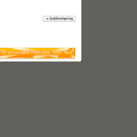
Snabbnavigering
- För oss som gillar motorcyklar
Arkiv
Topp