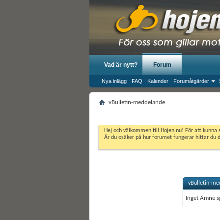
Vad är nytt?
Forum
Nya inlägg
FAQ
Kalender
Forumåtgärder
vBulletin-meddelande
Hej och välkommen till Hojen.nu! För att kunna 
Är du osäker på hur forumet fungerar hittar du 
vBulletin-me
Inget Ämne sp