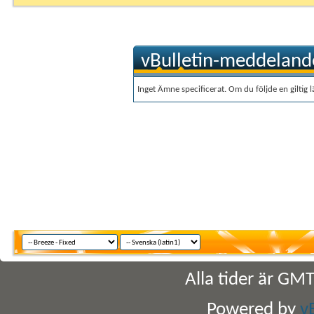
vBulletin-meddeland
Inget Ämne specificerat. Om du följde en giltig
Alla tider är GM
Powered by
v