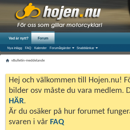
Vad är nytt?
Forum
Nya inlägg
FAQ
Kalender
Forumåtgärder
Snabblänkar
vBulletin-meddelande
Hej och välkommen till Hojen.nu! Fö
bilder osv måste du vara medlem. Du
HÄR
.
Är du osäker på hur forumet fungera
svaren i vår
FAQ