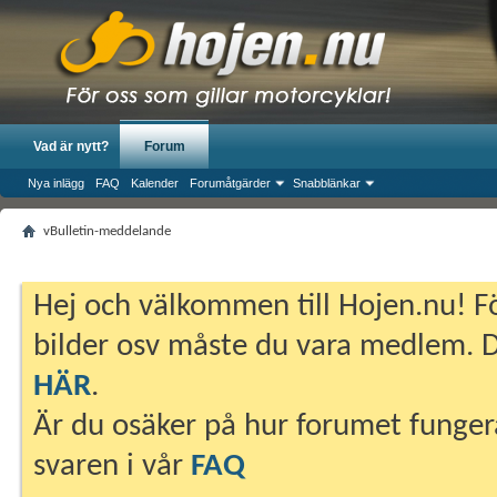
Vad är nytt?
Forum
Nya inlägg
FAQ
Kalender
Forumåtgärder
Snabblänkar
vBulletin-meddelande
Hej och välkommen till Hojen.nu! Fö
bilder osv måste du vara medlem. Du
HÄR
.
Är du osäker på hur forumet fungera
svaren i vår
FAQ