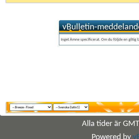
vBulletin-meddeland
Inget Ämne specificerat. Om du följde en giltig
Alla tider är GM
Powered by
v