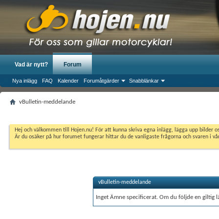
Vad är nytt?
Forum
Nya inlägg
FAQ
Kalender
Forumåtgärder
Snabblänkar
vBulletin-meddelande
Hej och välkommen till Hojen.nu! För att kunna skriva egna inlägg, lägga upp bilder 
Är du osäker på hur forumet fungerar hittar du de vanligaste frågorna och svaren i v
vBulletin-meddelande
Inget Ämne specificerat. Om du följde en giltig