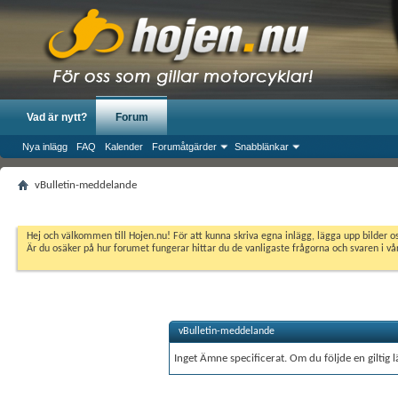
Vad är nytt?
Forum
Nya inlägg
FAQ
Kalender
Forumåtgärder
Snabblänkar
vBulletin-meddelande
Hej och välkommen till Hojen.nu! För att kunna skriva egna inlägg, lägga upp bilder 
Är du osäker på hur forumet fungerar hittar du de vanligaste frågorna och svaren i v
vBulletin-meddelande
Inget Ämne specificerat. Om du följde en giltig