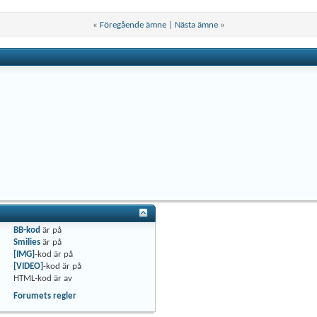
«
Föregående ämne
|
Nästa ämne
»
BB-kod
är
på
Smilies
är
på
[IMG]
-kod är
på
[VIDEO]
-kod är
på
HTML-kod är
av
Forumets regler