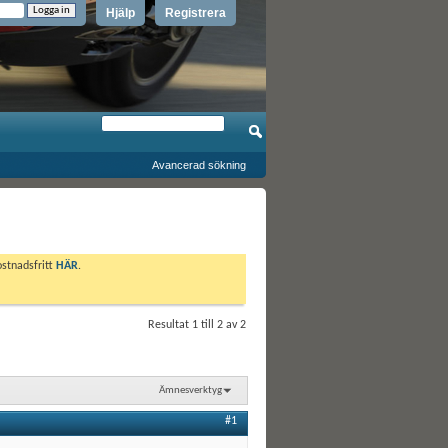
Hjälp
Registrera
Avancerad sökning
ostnadsfritt
HÄR
.
Resultat 1 till 2 av 2
Ämnesverktyg
#1