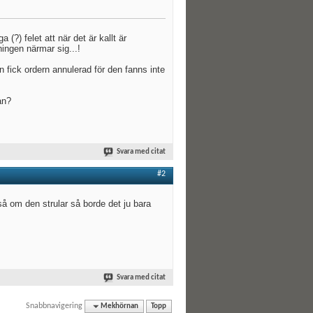
a (?) felet att när det är kallt är
ningen närmar sig...!
ck ordern annulerad för den fanns inte
an?
Svara med citat
#2
 så om den strular så borde det ju bara
Svara med citat
Snabbnavigering
Mekhörnan
Topp