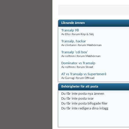
Liknande ämnen
Transalp 98
Av Ello i forum Köp & Sälj
Transalp, hackar
Av clintann i forum Mekhörnan
Transalp 'cdi box'
Av rolfmm i forum Mekhörnan
Dominator vs Transalp
Av rolfmm i forum Street
AT vs Transalp vs Superteneré
Av Gurrag i forum Offroad
Behörigheter för att posta
Du
får inte
posta nya ämnen
Du
får inte
posta svar
Du
får inte
posta bifogade filer
Du
får inte
redigera dina inlägg