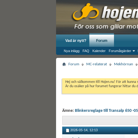
Vad är nytt?
Forum
Nya inlägg
FAQ
Kalender
Forumåtgärder
Forum
MC-relaterat
Mekhörnan
Hej och välkommen till Hojen.nu! För att kunna 
Är du osäker på hur forumet fungerar hittar du 
Ämne:
Blinkersreglage till Transalp 650 -05
2026-05-14,
12:13