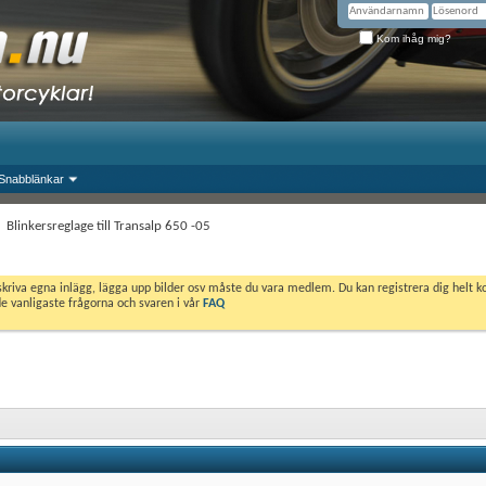
Kom ihåg mig?
Snabblänkar
Blinkersreglage till Transalp 650 -05
skriva egna inlägg, lägga upp bilder osv måste du vara medlem. Du kan registrera dig helt k
de vanligaste frågorna och svaren i vår
FAQ