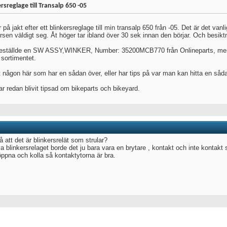
rsreglage till Transalp 650 -05
 på jakt efter ett blinkersreglage till min transalp 650 från -05. Det är det vanlig
ersen väldigt seg. Åt höger tar ibland över 30 sek innan den börjar. Och besikt
eställde en SW ASSY,WINKER, Number: 35200MCB770 från Onlineparts, men fi
 sortimentet.
t någon här som har en sådan över, eller har tips på var man kan hitta en såd
ar redan blivit tipsad om bikeparts och bikeyard.
å att det är blinkersrelät som strular?
va blinkersrelaget borde det ju bara vara en brytare , kontakt och inte kontakt
öppna och kolla så kontaktytorna är bra.