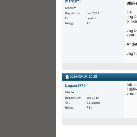
markusf
Blinke
Medlem
Hej!
Reg.datum
dec 2011
Jag är
Ort
Lysekil
blink
Inlägg
12
Jag b
kvar i
Är de
Jag h
2026-05-19,
10:28
Inte s
baggen1970
I själ
Medlem
vara 
Reg.datum
sep 2015
Ort
Göteborg
Inlägg
781