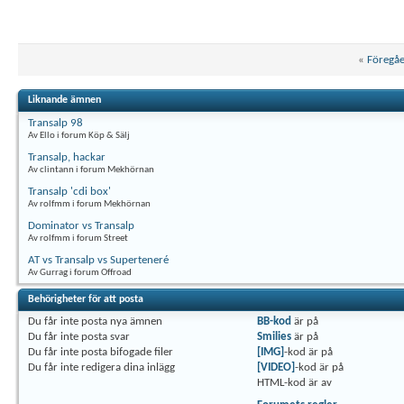
«
Föregå
Liknande ämnen
Transalp 98
Av Ello i forum Köp & Sälj
Transalp, hackar
Av clintann i forum Mekhörnan
Transalp 'cdi box'
Av rolfmm i forum Mekhörnan
Dominator vs Transalp
Av rolfmm i forum Street
AT vs Transalp vs Superteneré
Av Gurrag i forum Offroad
Behörigheter för att posta
Du
får inte
posta nya ämnen
BB-kod
är
på
Du
får inte
posta svar
Smilies
är
på
Du
får inte
posta bifogade filer
[IMG]
-kod är
på
Du
får inte
redigera dina inlägg
[VIDEO]
-kod är
på
HTML-kod är
av