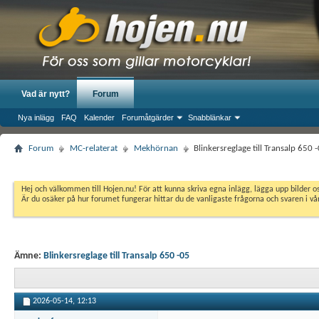
Vad är nytt?
Forum
Nya inlägg
FAQ
Kalender
Forumåtgärder
Snabblänkar
Forum
MC-relaterat
Mekhörnan
Blinkersreglage till Transalp 650 
Hej och välkommen till Hojen.nu! För att kunna skriva egna inlägg, lägga upp bilder 
Är du osäker på hur forumet fungerar hittar du de vanligaste frågorna och svaren i v
Ämne:
Blinkersreglage till Transalp 650 -05
2026-05-14,
12:13