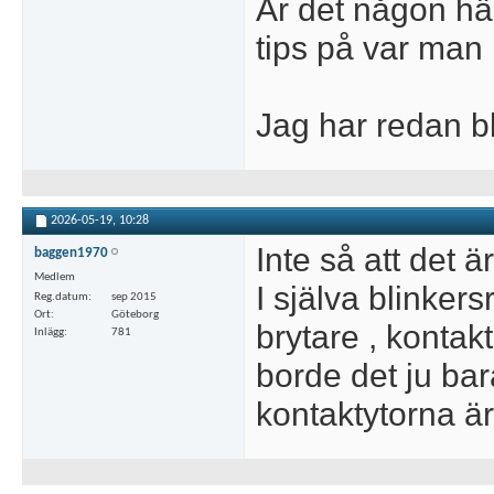
Är det någon hä
tips på var man
Jag har redan bl
2026-05-19,
10:28
Inte så att det ä
baggen1970
Medlem
I själva blinker
Reg.datum
sep 2015
Ort
Göteborg
brytare , kontak
Inlägg
781
borde det ju ba
kontaktytorna är