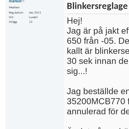
markusf
Blinkersreglage 
Medlem
Reg.datum
dec 2011
Hej!
Ort
Lysekil
Inlägg
12
Jag är på jakt ef
650 från -05. Det
kallt är blinkers
30 sek innan de
sig...!
Jag beställde
35200MCB770 fr
annulerad för de