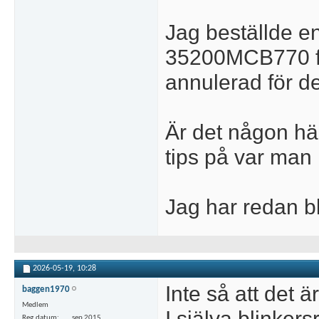
Jag beställde
35200MCB770 fr
annulerad för de
Är det någon hä
tips på var man
Jag har redan bl
2026-05-19,
10:28
Inte så att det ä
baggen1970
Medlem
I själva blinker
Reg.datum
sep 2015