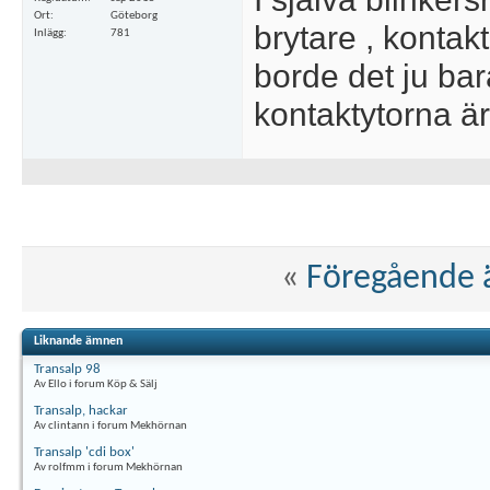
Ort
Göteborg
brytare , kontak
Inlägg
781
borde det ju ba
kontaktytorna är
«
Föregående
Liknande ämnen
Transalp 98
Av Ello i forum Köp & Sälj
Transalp, hackar
Av clintann i forum Mekhörnan
Transalp 'cdi box'
Av rolfmm i forum Mekhörnan