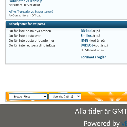
Dominator vs Transalp
Av rolfmm i forum Street
AT vs Transalp vs Superteneré
Av Gurrag i forum Offroad
Behörigheter för att posta
Du
får inte
posta nya ämnen
BB-kod
är
på
Du
får inte
posta svar
Smilies
är
på
Du
får inte
posta bifogade filer
[IMG]
-kod är
på
Du
får inte
redigera dina inlägg
[VIDEO]
-kod är
på
HTML-kod är
av
Forumets regler
Alla tider är GM
Powered by
v