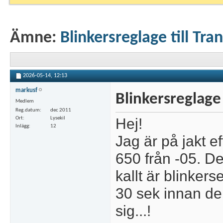
Ämne:
Blinkersreglage till Tra
2026-05-14,
12:13
markusf
Blinkersreglage 
Medlem
Reg.datum
dec 2011
Hej!
Ort
Lysekil
Inlägg
12
Jag är på jakt ef
650 från -05. Det
kallt är blinkers
30 sek innan de
sig...!