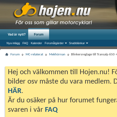
Vad är nytt?
Forum
Nya inlägg
FAQ
Kalender
Forumåtgärder
Snabblänkar
Forum
MC-relaterat
Mekhörnan
Blinkersreglage till Transalp 650 
Hej och välkommen till Hojen.nu! Fö
bilder osv måste du vara medlem. Du
HÄR
.
Är du osäker på hur forumet fungera
svaren i vår
FAQ