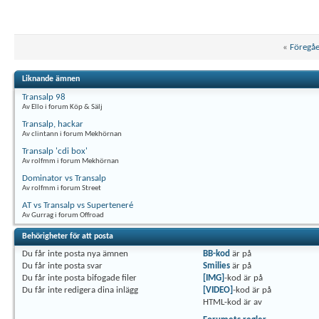
«
Föregå
Liknande ämnen
Transalp 98
Av Ello i forum Köp & Sälj
Transalp, hackar
Av clintann i forum Mekhörnan
Transalp 'cdi box'
Av rolfmm i forum Mekhörnan
Dominator vs Transalp
Av rolfmm i forum Street
AT vs Transalp vs Superteneré
Av Gurrag i forum Offroad
Behörigheter för att posta
Du
får inte
posta nya ämnen
BB-kod
är
på
Du
får inte
posta svar
Smilies
är
på
Du
får inte
posta bifogade filer
[IMG]
-kod är
på
Du
får inte
redigera dina inlägg
[VIDEO]
-kod är
på
HTML-kod är
av