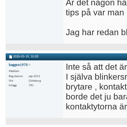
Är det någon hä
tips på var man
Jag har redan bl
2026-05-19,
10:28
Inte så att det ä
baggen1970
Medlem
I själva blinker
Reg.datum
sep 2015
Ort
Göteborg
brytare , kontak
Inlägg
781
borde det ju ba
kontaktytorna är