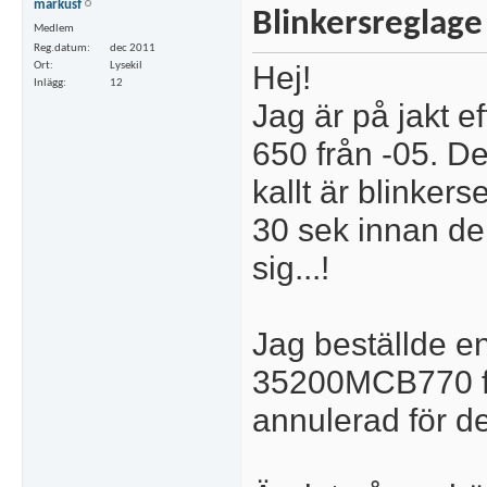
markusf
Blinkersreglage 
Medlem
Reg.datum
dec 2011
Hej!
Ort
Lysekil
Inlägg
12
Jag är på jakt ef
650 från -05. Det
kallt är blinkers
30 sek innan de
sig...!
Jag beställde
35200MCB770 fr
annulerad för de