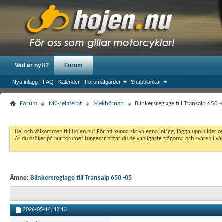
Vad är nytt?
Forum
Nya inlägg
FAQ
Kalender
Forumåtgärder
Snabblänkar
Forum
MC-relaterat
Mekhörnan
Blinkersreglage till Transalp 650 
Hej och välkommen till Hojen.nu! För att kunna skriva egna inlägg, lägga upp bilder 
Är du osäker på hur forumet fungerar hittar du de vanligaste frågorna och svaren i v
Ämne:
Blinkersreglage till Transalp 650 -05
2026-05-14,
12:13