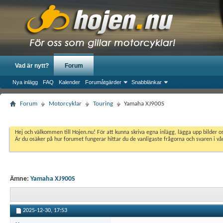
Vad är nytt?
Forum
Nya inlägg
FAQ
Kalender
Forumåtgärder
Snabblänkar
Forum
Motorcyklar
Touring
Yamaha XJ900S
Hej och välkommen till Hojen.nu! För att kunna skriva egna inlägg, lägga upp bilder 
Är du osäker på hur forumet fungerar hittar du de vanligaste frågorna och svaren i v
Ämne:
Yamaha XJ900S
2025-12-30,
17:53