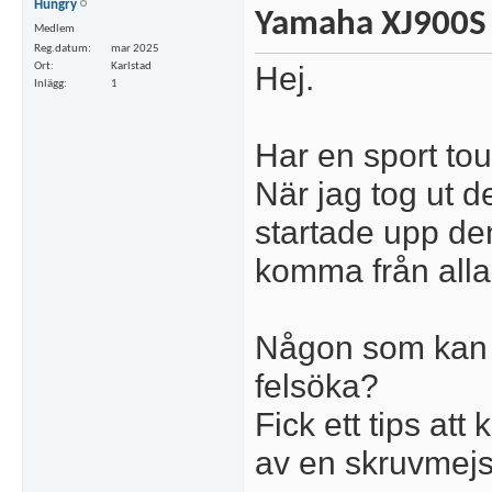
Hungry
Yamaha XJ900S
Medlem
Reg.datum
mar 2025
Hej.
Ort
Karlstad
Inlägg
1
Har en sport to
När jag tog ut d
startade upp den
komma från alla
Någon som kan 
felsöka?
Fick ett tips at
av en skruvmejsel