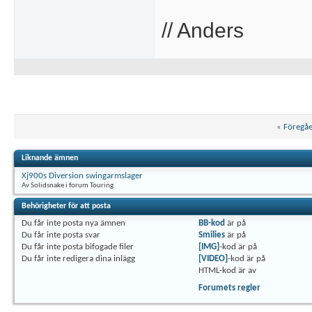
// Anders
«
Föregå
Liknande ämnen
Xj900s Diversion swingarmslager
Av Solidsnake i forum Touring
Behörigheter för att posta
Du
får inte
posta nya ämnen
BB-kod
är
på
Du
får inte
posta svar
Smilies
är
på
Du
får inte
posta bifogade filer
[IMG]
-kod är
på
Du
får inte
redigera dina inlägg
[VIDEO]
-kod är
på
HTML-kod är
av
Forumets regler