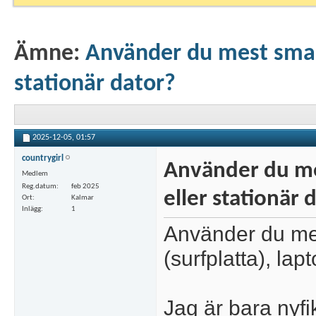
Ämne:
Använder du mest smart
stationär dator?
2025-12-05,
01:57
countrygirl
Använder du me
Medlem
Reg.datum
feb 2025
eller stationär 
Ort
Kalmar
Inlägg
1
Använder du mes
(surfplatta), lap
Jag är bara nyfi