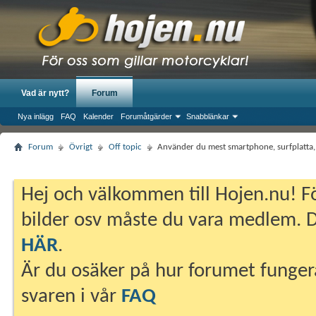
Vad är nytt?
Forum
Nya inlägg
FAQ
Kalender
Forumåtgärder
Snabblänkar
Forum
Övrigt
Off topic
Använder du mest smartphone, surfplatta, l
Hej och välkommen till Hojen.nu! Fö
bilder osv måste du vara medlem. Du
HÄR
.
Är du osäker på hur forumet fungera
svaren i vår
FAQ