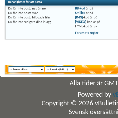
Behörigheter för att posta
Du
får inte
posta nya ämnen
BB-kod
är
på
Du
får inte
posta svar
Smilies
är
på
Du
får inte
posta bifogade filer
[IMG]
-kod är
på
Du
får inte
redigera dina inlägg
[VIDEO]
-kod är
på
HTML-kod är
av
Forumets regler
Alla tider är GM
Powered by
v
Copyright © 2026 vBulletin 
Svensk översättn