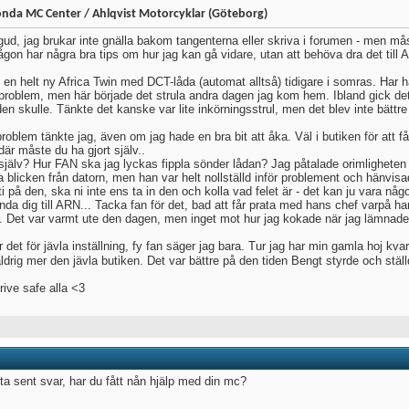
nda MC Center / Ahlqvist Motorcyklar (Göteborg)
gud, jag brukar inte gnälla bakom tangenterna eller skriva i forumen - men må
någon har några bra tips om hur jag kan gå vidare, utan att behöva dra det till
 en helt ny Africa Twin med DCT-låda (automat alltså) tidigare i somras. Har
 problem, men här började det strula andra dagen jag kom hem. Ibland gick det i
en skulle. Tänkte det kanske var lite inkörningsstrul, men det blev inte bättr
roblem tänkte jag, även om jag hade en bra bit att åka. Väl i butiken för att få
där måste du ha gjort själv..
 själv? Hur FAN ska jag lyckas fippla sönder lådan? Jag påtalade orimligheten 
a blicken från datorn, men han var helt nollställd inför problement och hänvisa
i på den, ska ni inte ens ta in den och kolla vad felet är - det kan ju vara någ
ända dig till ARN... Tacka fan för det, bad att får prata med hans chef varpå h
". Det var varmt ute den dagen, men inget mot hur jag kokade när jag lämnade
 det för jävla inställning, fy fan säger jag bara. Tur jag har min gamla hoj kv
ldrig mer den jävla butiken. Det var bättre på den tiden Bengt styrde och stäl
rive safe alla <3
ta sent svar, har du fått nån hjälp med din mc?