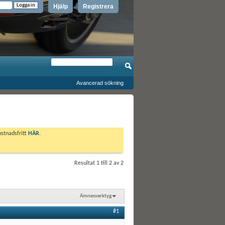
Hjälp
Registrera
Avancerad sökning
ostnadsfritt
HÄR
.
Resultat 1 till 2 av 2
Ämnesverktyg
#1