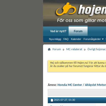
Vad är nytt?
Forum
Nya inlägg
FAQ
Kalender
Forumåtgärder
Forum
MC-relaterat
Övrigt hojsnac
Hej och välkommen till Hojen.nu! För att kunna 
Är du osäker på hur forumet fungerar hittar du 
Ämne:
Honda MC Center / Ahlqvist Motor
2025-07-27,
01:30