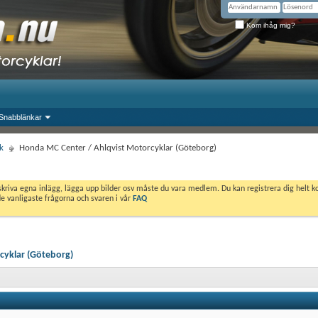
Kom ihåg mig?
Snabblänkar
k
Honda MC Center / Ahlqvist Motorcyklar (Göteborg)
skriva egna inlägg, lägga upp bilder osv måste du vara medlem. Du kan registrera dig helt k
de vanligaste frågorna och svaren i vår
FAQ
cyklar (Göteborg)