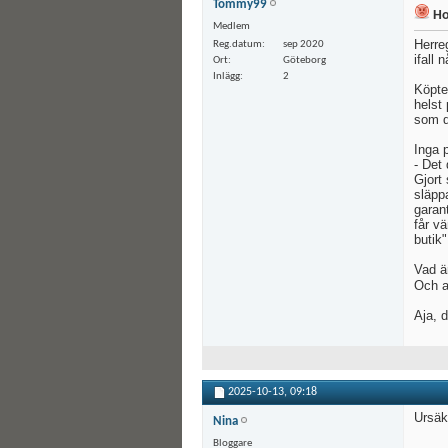
Tommy99
Ho
Medlem
Herre
Reg.datum
sep 2020
ifall 
Ort
Göteborg
Inlägg
2
Köpte
helst
som d
Inga p
- Det 
Gjort
släpp
garant
får v
butik
Vad är
Och a
Aja, d
2025-10-13,
09:18
Ursäk
Nina
Bloggare