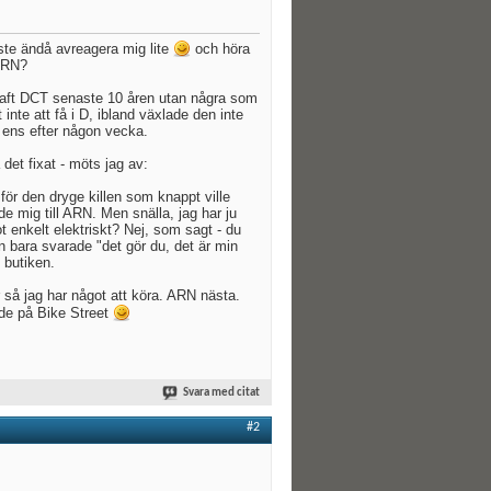
ste ändå avreagera mig lite
och höra
 ARN?
 haft DCT senaste 10 åren utan några som
nte att få i D, ibland växlade den inte
e ens efter någon vecka.
 det fixat - möts jag av:
för den dryge killen som knappt ville
de mig till ARN. Men snälla, jag har ju
ot enkelt elektriskt? Nej, som sagt - du
an bara svarade "det gör du, det är min
 butiken.
ar så jag har något att köra. ARN nästa.
lde på Bike Street
Svara med citat
#2