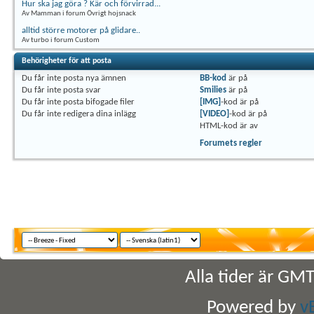
Hur ska jag göra ? Kär och förvirrad...
Av Mamman i forum Övrigt hojsnack
alltid större motorer på glidare..
Av turbo i forum Custom
Behörigheter för att posta
Du
får inte
posta nya ämnen
BB-kod
är
på
Du
får inte
posta svar
Smilies
är
på
Du
får inte
posta bifogade filer
[IMG]
-kod är
på
Du
får inte
redigera dina inlägg
[VIDEO]
-kod är
på
HTML-kod är
av
Forumets regler
Alla tider är GM
Powered by
v