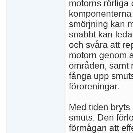
motorns rörliga 
komponenterna o
smörjning kan m
snabbt kan leda
och svåra att rep
motorn genom at
områden, samt r
fånga upp smuts
föroreningar.
Med tiden bryts
smuts. Den förl
förmågan att eff