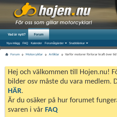
Vad är nytt?
Forum
Nya inlägg
FAQ
Kalender
Forumåtgärder
Snabblänkar
Forum
Motorcyklar
Artiklar
Varför motorer förlorar kraft över ti
Hej och välkommen till Hojen.nu! Fö
bilder osv måste du vara medlem. Du
HÄR
.
Är du osäker på hur forumet fungera
svaren i vår
FAQ