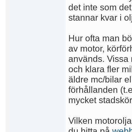
det inte som det 
stannar kvar i ol
Hur ofta man bör
av motor, körför
används. Vissa 
och klara fler 
äldre mc/bilar e
förhållanden (t.e
mycket stadskör
Vilken motorolj
du hitta på
webb