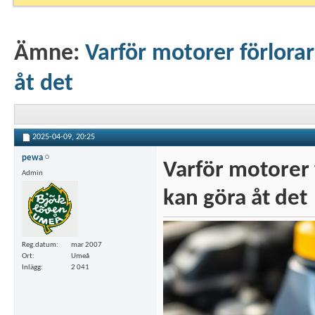
Ämne:
Varför motorer förlorar
åt det
2025-04-09,
20:25
pewa
Varför motorer 
Admin
kan göra åt det
Reg.datum
mar 2007
Ort
Umeå
Inlägg
2 041