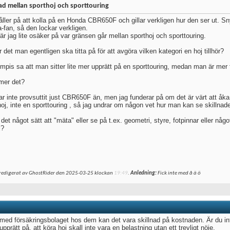
nad mellan sporthoj och sporttouring
åller på att kolla på en Honda CBR650F och gillar verkligen hur den ser ut. S
-fan, så den lockar verkligen.
är jag lite osäker på var gränsen går mellan sporthoj och sporttouring.
 det man egentligen ska titta på för att avgöra vilken kategori en hoj tillhör?
mpis sa att man sitter lite mer upprätt på en sporttouring, medan man är mer 
mer det?
ar inte provsuttit just CBR650F än, men jag funderar på om det är värt att åka 
hoj, inte en sporttouring , så jag undrar om någon vet hur man kan se skillnad
det något sätt att "mäta" eller se på t.ex. geometri, styre, fotpinnar eller någ
j?
redigerat av GhostRider den 2025-03-25 klockan
19:49
.
Anledning:
Fick inte med å ä ö
 med försäkringsbolaget hos dem kan det vara skillnad på kostnaden. Är du in
 upprätt på, att köra hoj skall inte vara en belastning utan ett trevligt nöje.