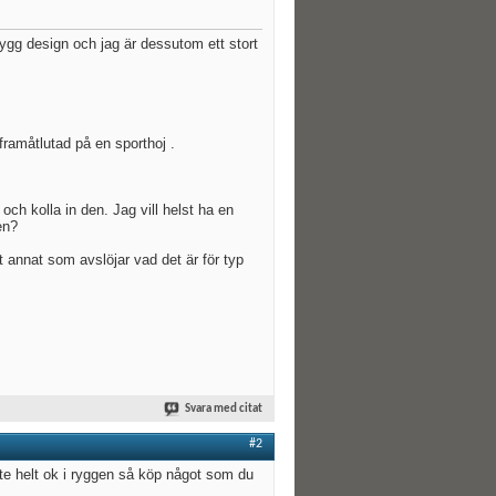
nygg design och jag är dessutom ett stort
framåtlutad på en sporthoj .
och kolla in den. Jag vill helst ha en
en?
ot annat som avslöjar vad det är för typ
Svara med citat
#2
te helt ok i ryggen så köp något som du