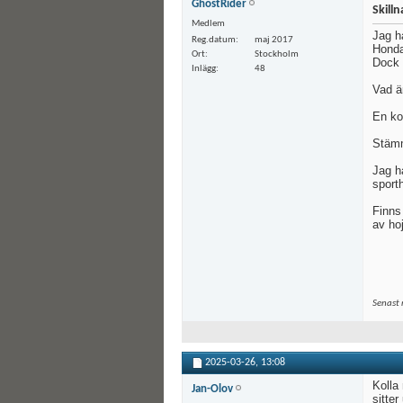
GhostRider
Skill
Medlem
Jag h
Reg.datum
maj 2017
Honda
Ort
Stockholm
Dock 
Inlägg
48
Vad är
En ko
Stäm
Jag h
sport
Finns 
av ho
Senast 
2025-03-26,
13:08
Kolla
Jan-Olov
sitter