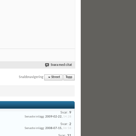
Svara med citat
Snabbnavigering
Street
Topp
Svar:
9
Senaste inlägg:
2009-02-22,
14:28
Svar:
2
Senaste inlägg:
2008-07-15,
06:58
Svar:
31