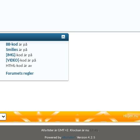
BB-kod
är
på
Smilies
är
på
[IMG]
-kod är
på
[VIDEO]
-kod är
på
HTML-kod är
av
Forumets regler
Hojen.nu 
Alla tider är GMT +2. Klockan är nu
17:45
.
Powered by
vBulletin®
Version 4.2.5