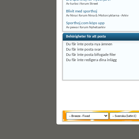
Av turbo i forum Street
Blivit med sporthoj
Av Nina i forum Nina & Motorcyklarna - Arkiv
Sporthoj.com köps upp
Av pewa i forum Nyhetsarkiv
Behörigheter för att posta
Du
får inte
posta nya ämnen
Du
får inte
posta svar
Du
får inte
posta bifogade filer
Du
får inte
redigera dina inlägg