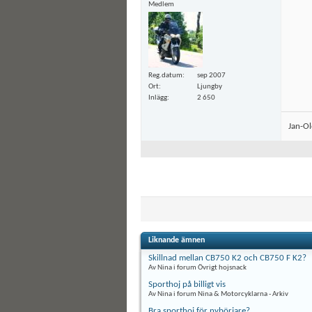
Medlem
Reg.datum
sep 2007
Ort
Ljungby
Inlägg
2 650
Jan-O
Liknande ämnen
Skillnad mellan CB750 K2 och CB750 F K2?
Av Nina i forum Övrigt hojsnack
Sporthoj på billigt vis
Av Nina i forum Nina & Motorcyklarna - Arkiv
Bra sporthoj för nybörjare?