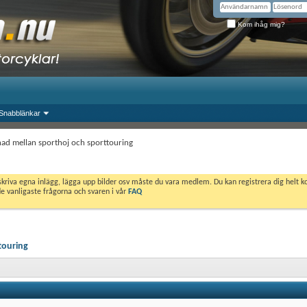
Kom ihåg mig?
Snabblänkar
lnad mellan sporthoj och sporttouring
skriva egna inlägg, lägga upp bilder osv måste du vara medlem. Du kan registrera dig helt k
de vanligaste frågorna och svaren i vår
FAQ
touring