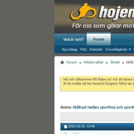
Vad är nytt?
Forum
Nya inlägg
FAQ
Kalender
Forumåtgärder
Forum
Motorcyklar
Street
Skil
Hej och välkommen till Hojen.nu! För att kunna 
Är du osäker på hur forumet fungerar hittar du 
Ämne:
Skillnad mellan sporthoj och sport
2025-03-25,
19:46