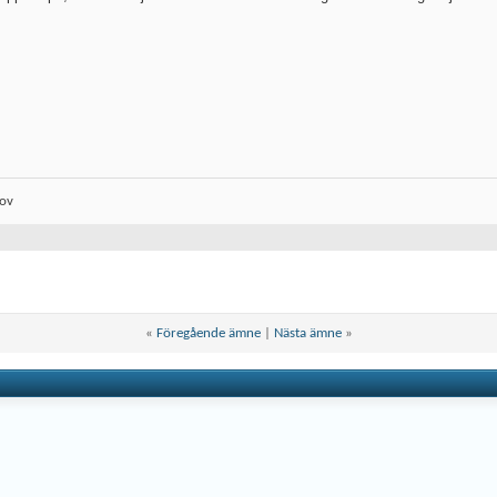
lov
«
Föregående ämne
|
Nästa ämne
»