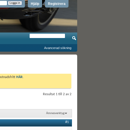
Hjälp
Registrera
Avancerad sökning
ostnadsfritt
HÄR
.
Resultat 1 till 2 av 2
Ämnesverktyg
#1