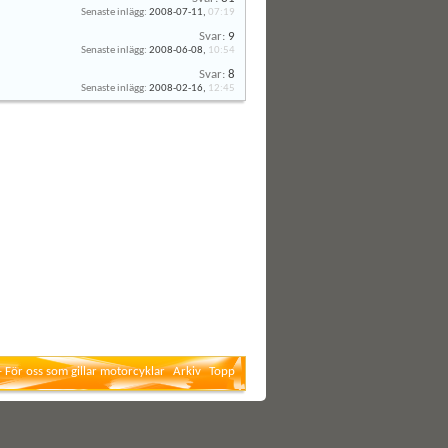
Senaste inlägg:
2008-07-11,
07:19
Svar:
9
Senaste inlägg:
2008-06-08,
10:54
Svar:
8
Senaste inlägg:
2008-02-16,
12:45
- För oss som gillar motorcyklar
Arkiv
Topp