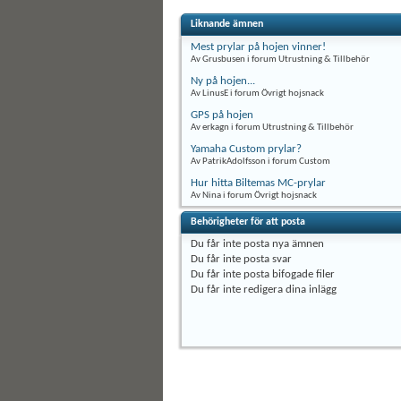
Liknande ämnen
Mest prylar på hojen vinner!
Av Grusbusen i forum Utrustning & Tillbehör
Ny på hojen...
Av LinusE i forum Övrigt hojsnack
GPS på hojen
Av erkagn i forum Utrustning & Tillbehör
Yamaha Custom prylar?
Av PatrikAdolfsson i forum Custom
Hur hitta Biltemas MC-prylar
Av Nina i forum Övrigt hojsnack
Behörigheter för att posta
Du
får inte
posta nya ämnen
Du
får inte
posta svar
Du
får inte
posta bifogade filer
Du
får inte
redigera dina inlägg