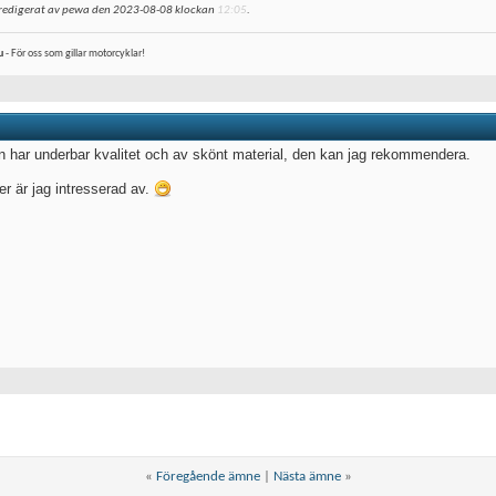
 redigerat av pewa den 2023-08-08 klockan
12:05
.
u
- För oss som gillar motorcyklar!
n har underbar kvalitet och av skönt material, den kan jag rekommendera.
er är jag intresserad av.
«
Föregående ämne
|
Nästa ämne
»