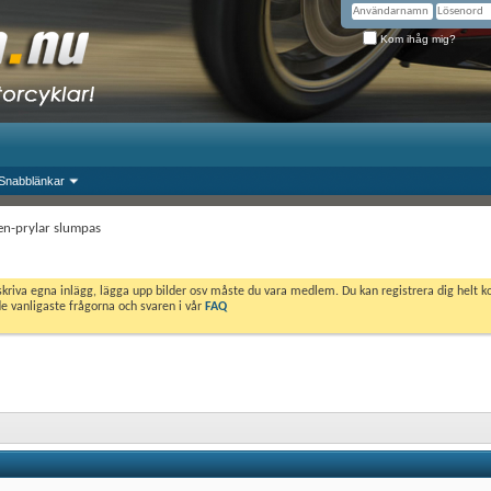
Kom ihåg mig?
Snabblänkar
en-prylar slumpas
skriva egna inlägg, lägga upp bilder osv måste du vara medlem. Du kan registrera dig helt k
de vanligaste frågorna och svaren i vår
FAQ