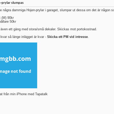
-prylar slumpas
de några dammiga Hojen-prylar i garaget, slumpar ut dessa om det är någon so
t (M) 90kr
hållare 50kr
 även ett gäng med stora/små dekaler. Skickas mot portokostnad.
 kvar så länge inlägget är kvar -
Skicka ett PM vid intresse
.
at från min iPhone med Tapatalk