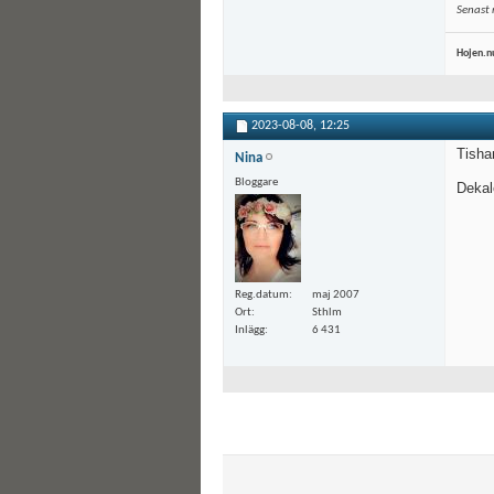
Senast
Hojen.n
2023-08-08,
12:25
Tisha
Nina
Bloggare
Dekal
Reg.datum
maj 2007
Ort
Sthlm
Inlägg
6 431