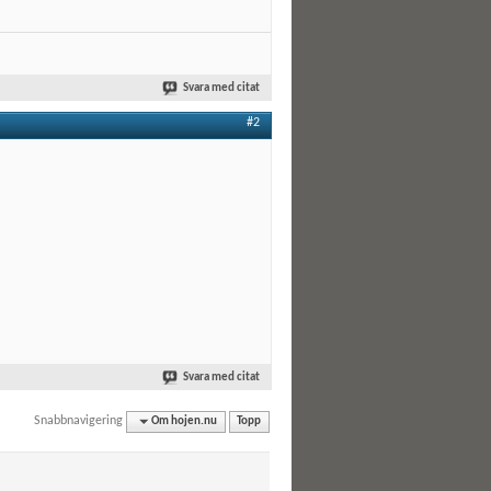
Svara med citat
#2
Svara med citat
Snabbnavigering
Om hojen.nu
Topp