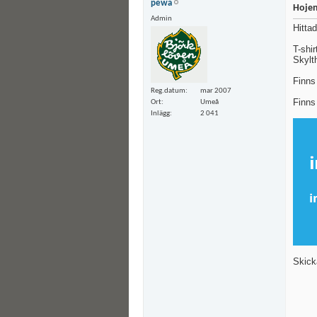
pewa
Hojen
Admin
Hitta
T-shir
Skylt
Finns
Reg.datum
mar 2007
Finns
Ort
Umeå
Inlägg
2 041
Skick