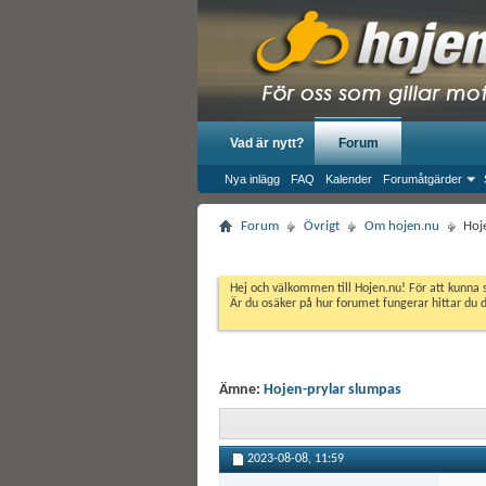
Vad är nytt?
Forum
Nya inlägg
FAQ
Kalender
Forumåtgärder
Forum
Övrigt
Om hojen.nu
Hoj
Hej och välkommen till Hojen.nu! För att kunna 
Är du osäker på hur forumet fungerar hittar du 
Ämne:
Hojen-prylar slumpas
2023-08-08,
11:59