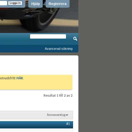
Hjälp
Registrera
Avancerad sökning
ostnadsfritt
HÄR
.
Resultat 1 till 2 av 2
Ämnesverktyg
#1