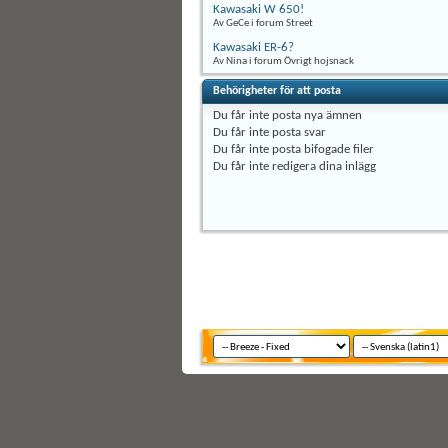
Kawasaki W 650!
Av GeCe i forum Street
Kawasaki ER-6?
Av Nina i forum Övrigt hojsnack
Behörigheter för att posta
Du
får inte
posta nya ämnen
Du
får inte
posta svar
Du
får inte
posta bifogade filer
Du
får inte
redigera dina inlägg