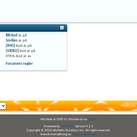
BB-kod
är
på
Smilies
är
på
[IMG]
-kod är
på
[VIDEO]
-kod är
på
HTML-kod är
av
Forumets regler
Hojen.nu 
Alla tider är GMT +2. Klockan är nu
22:42
.
Powered by
vBulletin®
Version 4.2.5
Copyright © 2026 vBulletin Solutions, Inc. All rights reserved.
Svensk översättning av:
Anders Pettersson