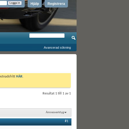
Hjälp
Registrera
Avancerad sökning
ostnadsfritt
HÄR
.
Resultat 1 till 1 av 1
Ämnesverktyg
#1