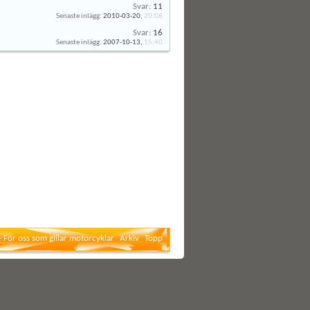
Svar:
11
Senaste inlägg:
2010-03-20,
20:08
Svar:
16
Senaste inlägg:
2007-10-13,
15:40
- För oss som gillar motorcyklar
Arkiv
Topp