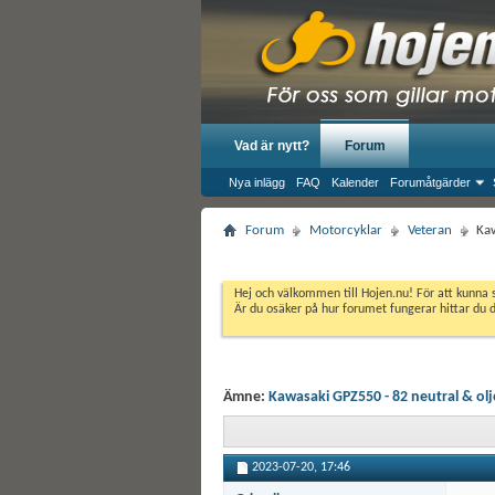
Vad är nytt?
Forum
Nya inlägg
FAQ
Kalender
Forumåtgärder
Forum
Motorcyklar
Veteran
Kaw
Hej och välkommen till Hojen.nu! För att kunna 
Är du osäker på hur forumet fungerar hittar du 
Ämne:
Kawasaki GPZ550 - 82 neutral & ol
2023-07-20,
17:46