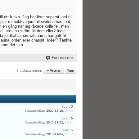
 att funka. Jag har fixat separat jord till
at respektive jord till switcharnas jord,
n en gång när jag råkade kolla fel, men
l inte ens ström till dem eller? Inget
åda jordkablarna/switcharna har gått åt
männa jorden eller chassit. Idéer? Tänkte
 som det ska...
Svara med citat
Snabbnavigering
Veteran
Topp
Svar:
0
Senaste inlägg:
2021-12-18,
02:13
Svar:
6
Senaste inlägg:
2013-11-22,
21:41
Svar:
5
Senaste inlägg:
2013-11-06,
17:17