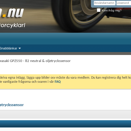
Kom ihåg mig?
Snabblänkar
asaki GPZ550 - 82 neutral & oljetryckssensor
skriva egna inlägg, lägga upp bilder osv måste du vara medlem. Du kan registrera dig helt k
de vanligaste frågorna och svaren i vår
FAQ
jetryckssensor