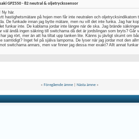
aki GPZ550 - 82 neutral & oljetryckssensor
! Ny här.
tt hastighetsmätare på hojen men får inte neutralen och oljetrycksindikatorn till
a. De funkade innan jag bytte mätare, men nu vill det inte funka. Jag har koppl
et funkar inte. De kablarna jordar inte längre när de ska. Jag brände säkringe
r väl ändå ingen säkring till switcharna då det är jordslingan som bryts? Går vä
har jag rört, mer än att ha tiltat upp tanken lite. Känns ju jävligt skumt om b
te samtidigt? Inget fel på själva lamporna. De lyser när jag jordar mot den all
 mot switcharna annars, men var finner jag dessa mer exakt? Allt annat funkar
«
Föregående ämne
|
Nästa ämne
»