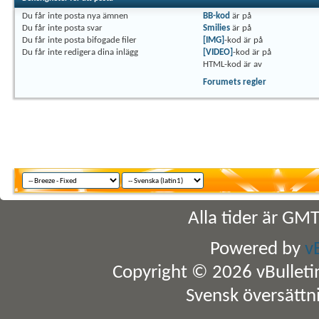
Du
får inte
posta nya ämnen
BB-kod
är
på
Du
får inte
posta svar
Smilies
är
på
Du
får inte
posta bifogade filer
[IMG]
-kod är
på
Du
får inte
redigera dina inlägg
[VIDEO]
-kod är
på
HTML-kod är
av
Forumets regler
Alla tider är GM
Powered by
v
Copyright © 2026 vBulletin 
Svensk översättn