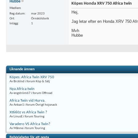
Hubbe
Köpes Honda XRV 750 Africa twin
Medlem
Hej,
Reg.datum
mar 2023
Ort
Örnsköldsvik
Jag letar efter en Honda XRV 750 Afr
Inlägg
1
Mvh
Hubbe
Liknande ämnen
Köpes: Africa Twin XRV 750
Av Brcklnd i forum Köp & Sälj
Nya Africa twin
Av engström67 i forum Offroad
Africa Twin vid Hurva.
Av Ankan1 i forum Övrigt hojsnack
Xt660z vs Africa Twin ?
Av LinusE i forum Touring
Varadero VS Africa Twin?
Av Månne i forum Touring
Behörigheter för att posta