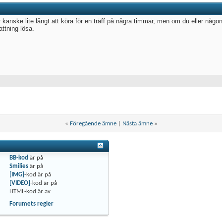
 kanske lite långt att köra för en träff på några timmar, men om du eller någon 
attning lösa.
«
Föregående ämne
|
Nästa ämne
»
BB-kod
är
på
Smilies
är
på
[IMG]
-kod är
på
[VIDEO]
-kod är
på
HTML-kod är
av
Forumets regler