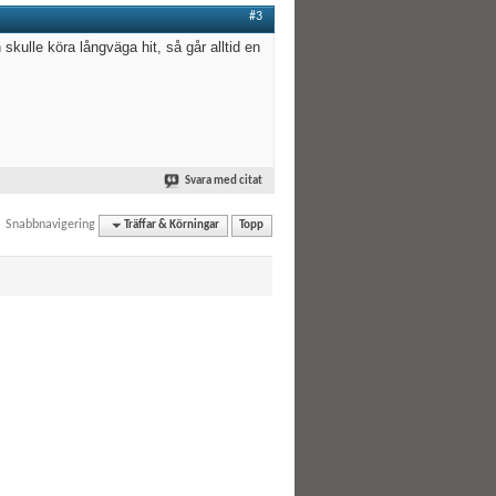
#3
skulle köra långväga hit, så går alltid en
Svara med citat
Snabbnavigering
Träffar & Körningar
Topp