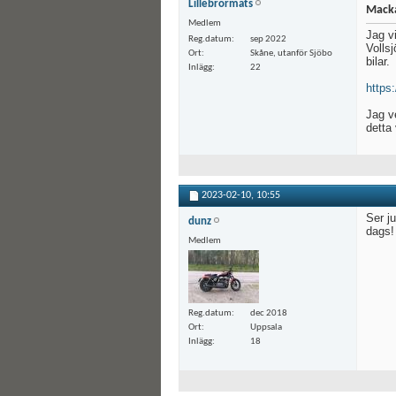
Lillebrormats
Macka
Medlem
Jag v
Reg.datum
sep 2022
Volls
Ort
Skåne, utanför Sjöbo
bilar.
Inlägg
22
https
Jag ve
detta
2023-02-10,
10:55
Ser ju
dunz
dags!
Medlem
Reg.datum
dec 2018
Ort
Uppsala
Inlägg
18