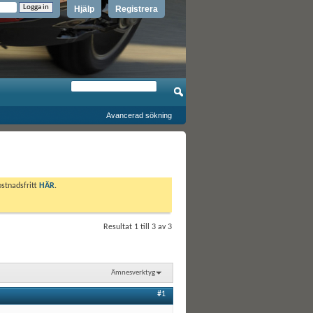
Hjälp
Registrera
Avancerad sökning
ostnadsfritt
HÄR
.
Resultat 1 till 3 av 3
Ämnesverktyg
#1