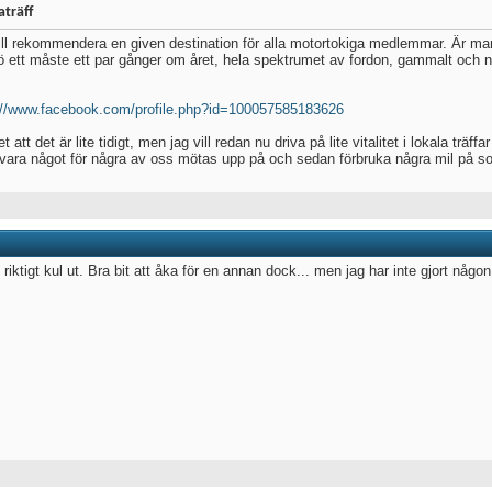
träff
ill rekommendera en given destination för alla motortokiga medlemmar. Är ma
jö ett måste ett par gånger om året, hela spektrumet av fordon, gammalt och n
://www.facebook.com/profile.php?id=100057585183626
t att det är lite tidigt, men jag vill redan nu driva på lite vitalitet i lokala tr
 vara något för några av oss mötas upp på och sedan förbruka några mil på s
 riktigt kul ut. Bra bit att åka för en annan dock... men jag har inte gjort någon