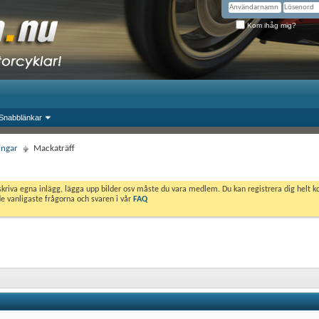
Kom ihåg mig?
Snabblänkar
ingar
Mackaträff
skriva egna inlägg, lägga upp bilder osv måste du vara medlem. Du kan registrera dig helt k
de vanligaste frågorna och svaren i vår
FAQ