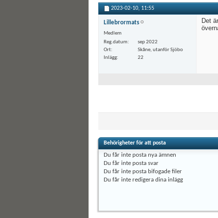
2023-02-10,
11:55
Det är
Lillebrormats
övern
Medlem
Reg.datum
sep 2022
Ort
Skåne, utanför Sjöbo
Inlägg
22
Behörigheter för att posta
Du
får inte
posta nya ämnen
Du
får inte
posta svar
Du
får inte
posta bifogade filer
Du
får inte
redigera dina inlägg