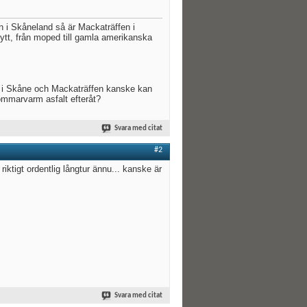
n i Skåneland så är Mackaträffen i
ytt, från moped till gamla amerikanska
äffar i Skåne och Mackaträffen kanske kan
ommarvarm asfalt efteråt?
Svara med citat
#2
 riktigt ordentlig långtur ännu... kanske är
Svara med citat