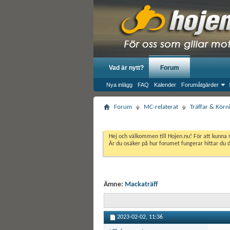
Vad är nytt?
Forum
Nya inlägg
FAQ
Kalender
Forumåtgärder
Forum
MC-relaterat
Träffar & Körn
Hej och välkommen till Hojen.nu! För att kunna 
Är du osäker på hur forumet fungerar hittar du 
Ämne:
Mackaträff
2023-02-02,
11:36