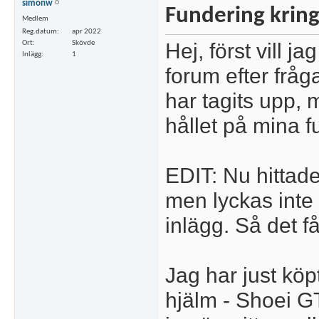
simonw
Fundering kring
Medlem
Reg.datum
apr 2022
Hej, först vill j
Ort
Skövde
Inlägg
1
forum efter fråga
har tagits upp, 
hållet på mina f
EDIT: Nu hittade
men lyckas inte 
inlägg. Så det f
Jag har just köpt
hjälm - Shoei G