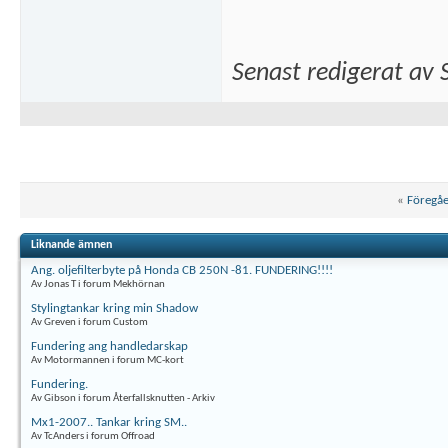
Senast redigerat av
«
Föregå
Liknande ämnen
Ang. oljefilterbyte på Honda CB 250N -81. FUNDERING!!!!
Av Jonas T i forum Mekhörnan
Stylingtankar kring min Shadow
Av Greven i forum Custom
Fundering ang handledarskap
Av Motormannen i forum MC-kort
Fundering.
Av Gibson i forum Återfallsknutten - Arkiv
Mx1-2007.. Tankar kring SM..
Av TcAnders i forum Offroad