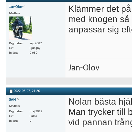
Klämmer det på 
Jan-Olov
Medlem
med knogen så g
anpassar sig efte
Reg.datum
sep 2007
Ort
Ljungby
Inlägg
2 650
Jan-Olov
2022-05-27,
21:26
Nolan bästa hjä
SAN
Medlem
Man trycker till 
Reg.datum
maj 2022
Ort
Luleå
vid pannan trång
Inlägg
2