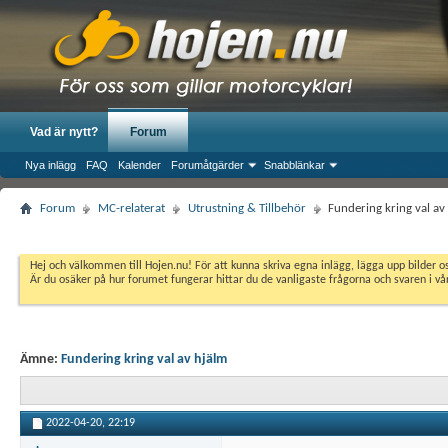
Vad är nytt?
Forum
Nya inlägg
FAQ
Kalender
Forumåtgärder
Snabblänkar
Forum
MC-relaterat
Utrustning & Tillbehör
Fundering kring val av
Hej och välkommen till Hojen.nu! För att kunna skriva egna inlägg, lägga upp bilder 
Är du osäker på hur forumet fungerar hittar du de vanligaste frågorna och svaren i v
Ämne:
Fundering kring val av hjälm
2022-04-20,
22:19