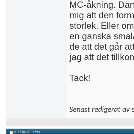
MC-åkning. Därf
mig att den form
storlek. Eller 
en ganska smal
de att det går a
jag att det tillk
Tack!
Senast redigerat av
2022-04-21,
22:41