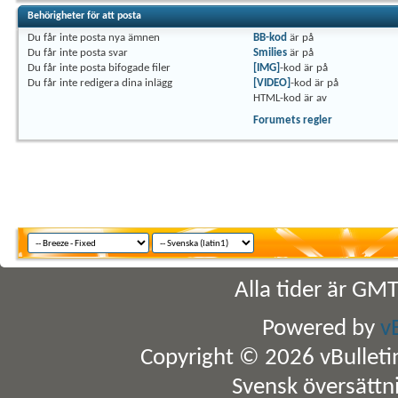
Behörigheter för att posta
Du
får inte
posta nya ämnen
BB-kod
är
på
Du
får inte
posta svar
Smilies
är
på
Du
får inte
posta bifogade filer
[IMG]
-kod är
på
Du
får inte
redigera dina inlägg
[VIDEO]
-kod är
på
HTML-kod är
av
Forumets regler
Alla tider är GM
Powered by
v
Copyright © 2026 vBulletin 
Svensk översättn