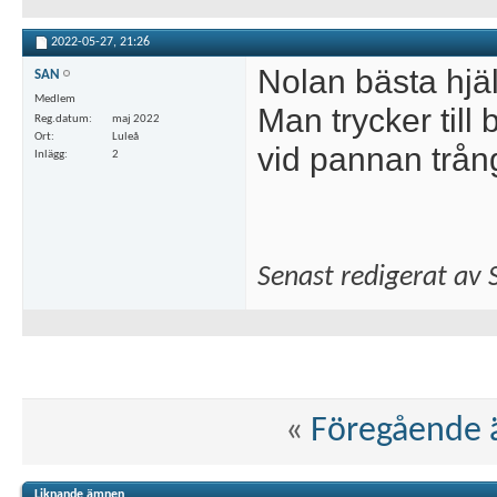
2022-05-27,
21:26
Nolan bästa hjä
SAN
Medlem
Man trycker till 
Reg.datum
maj 2022
Ort
Luleå
vid pannan trång
Inlägg
2
Senast redigerat av
«
Föregående
Liknande ämnen