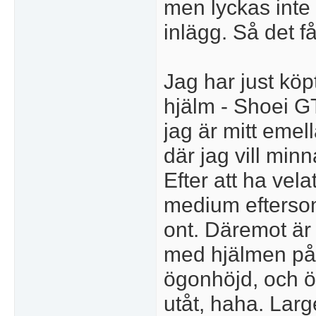
men lyckas inte 
inlägg. Så det f
Jag har just köpt
hjälm - Shoei G
jag är mitt eme
där jag vill minn
Efter att ha velat
medium eftersom
ont. Däremot är d
med hjälmen på,
ögonhöjd, och ö
utåt, haha. Lar