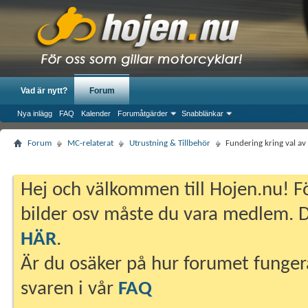
Vad är nytt?
Forum
Nya inlägg
FAQ
Kalender
Forumåtgärder
Snabblänkar
Forum
MC-relaterat
Utrustning & Tillbehör
Fundering kring val av
Hej och välkommen till Hojen.nu! Fö
bilder osv måste du vara medlem. Du
HÄR
.
Är du osäker på hur forumet fungera
svaren i vår
FAQ