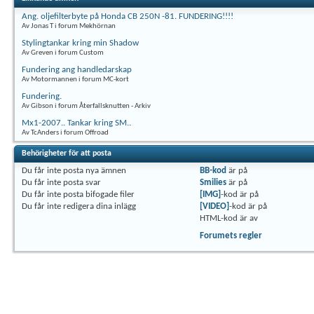
Ang. oljefilterbyte på Honda CB 250N -81. FUNDERING!!!!
Av Jonas T i forum Mekhörnan
Stylingtankar kring min Shadow
Av Greven i forum Custom
Fundering ang handledarskap
Av Motormannen i forum MC-kort
Fundering.
Av Gibson i forum Återfallsknutten - Arkiv
Mx1-2007.. Tankar kring SM..
Av TcAnders i forum Offroad
Behörigheter för att posta
Du
får inte
posta nya ämnen
BB-kod
är
på
Du
får inte
posta svar
Smilies
är
på
Du
får inte
posta bifogade filer
[IMG]
-kod är
på
Du
får inte
redigera dina inlägg
[VIDEO]
-kod är
på
HTML-kod är
av
Forumets regler