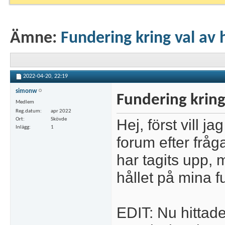
Ämne:
Fundering kring val av 
2022-04-20,
22:19
simonw
Fundering kring
Medlem
Reg.datum
apr 2022
Hej, först vill j
Ort
Skövde
Inlägg
1
forum efter fråga
har tagits upp, 
hållet på mina f
EDIT: Nu hittade