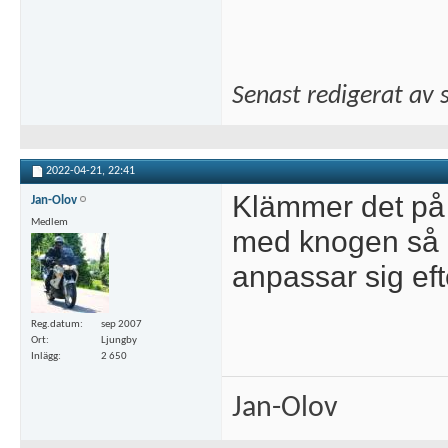
Senast redigerat av
2022-04-21,
22:41
Klämmer det på 
Jan-Olov
Medlem
med knogen så g
anpassar sig efte
Reg.datum
sep 2007
Ort
Ljungby
Inlägg
2 650
Jan-Olov