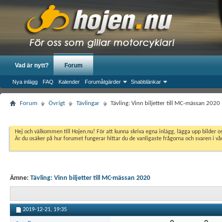
Vad är nytt?
Forum
Nya inlägg
FAQ
Kalender
Forumåtgärder
Snabblänkar
Forum
Övrigt
Tävlingar
Tävling: Vinn biljetter till MC-mässan 2020
Hej och välkommen till Hojen.nu! För att kunna skriva egna inlägg, lägga upp bilder 
Är du osäker på hur forumet fungerar hittar du de vanligaste frågorna och svaren i v
Ämne:
Tävling: Vinn biljetter till MC-mässan 2020
2019-12-21,
19:35