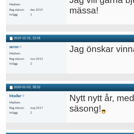
Medlem
mässa!
Reg.datum
dec 2019
Inlägg
1
2019-12-31,
12:56
Jag önskar vinna 
seron
Medlem
Reg.datum
nov 2012
Inlägg
2
2020-01-03,
18:32
Nytt nytt år, m
Mceller
Medlem
säsong!
Reg.datum
maj 2017
Inlägg
2