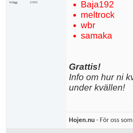
Baja192
Inlägg
2 041
meltrock
wbr
samaka
Grattis!
Info om hur ni k
under kvällen!
Hojen.nu
- För oss som 