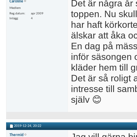
Det är några år
Caroline
Medlem
toppen. Nu skul
Reg.datum
apr 2009
Inlägg
4
har haft körkort
älskar att åka o
En dag på mässa
inför säsongen 
kläder hem till 
Det är så roligt 
intresse till sa
själv 😊
2019-12-24,
20:22
Jag vill gärna b
Thermid