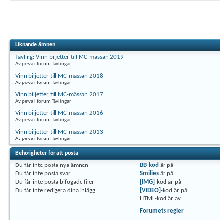
Liknande ämnen
Tävling: Vinn biljetter till MC-mässan 2019
Av pewa i forum Tävlingar
Vinn biljetter till MC-mässan 2018
Av pewa i forum Tävlingar
Vinn biljetter till MC-mässan 2017
Av pewa i forum Tävlingar
Vinn biljetter till MC-mässan 2016
Av pewa i forum Tävlingar
Vinn biljetter till MC-mässan 2013
Av pewa i forum Tävlingar
Behörigheter för att posta
Du
får inte
posta nya ämnen
BB-kod
är
på
Du
får inte
posta svar
Smilies
är
på
Du
får inte
posta bifogade filer
[IMG]
-kod är
på
Du
får inte
redigera dina inlägg
[VIDEO]
-kod är
på
HTML-kod är
av
Forumets regler