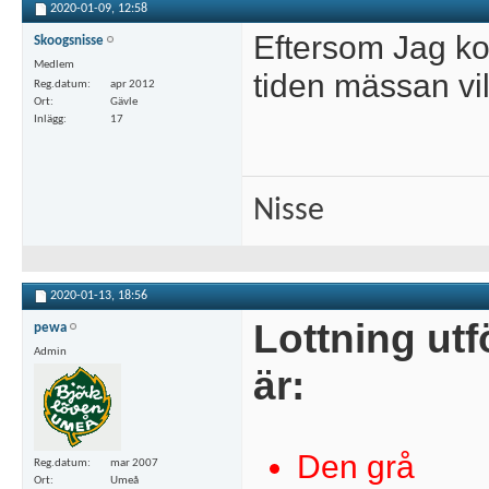
2020-01-09,
12:58
Eftersom Jag ko
Skoogsnisse
Medlem
tiden mässan vill
Reg.datum
apr 2012
Ort
Gävle
Inlägg
17
Nisse
2020-01-13,
18:56
Lottning utf
pewa
Admin
är:
Den grå
Reg.datum
mar 2007
Ort
Umeå