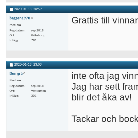
2020-01-13,
20:59
Grattis till vinn
baggen1970
Medlem
Reg.datum
sep 2015
Ort
Göteborg
Inlägg
781
2020-01-13,
23:03
inte ofta jag vin
Den grå
Medlem
Jag har sett fra
Reg.datum
sep 2018
Ort
Västkusten
blir det åka av!
Inlägg
301
Tackar och bock