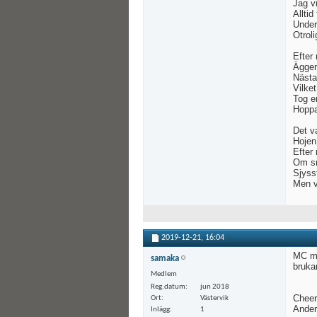
Jag v
Alltid
Under
Otrol
Efter 
Äggen
Nästa
Vilket
Tog e
Hoppa
Det v
Hojen
Efter
Om sn
Sjysst
Men v
2019-12-21,
16:04
MC mä
samaka
brukar
Medlem
Reg.datum
jun 2018
Chee
Ort
Västervik
Ande
Inlägg
1