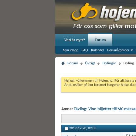
Vad är nytt?
Forum
Nya inlägg
FAQ
Kalender
Forumåtgärder
Forum
Övrigt
Tävlingar
Tävling:
Hej och välkommen till Hojen.nu! För att kunna 
Är du osäker på hur forumet fungerar hittar du 
Ämne:
Tävling: Vinn biljetter till MC-mäss
2019-12-20,
09:03