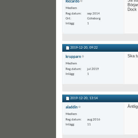
Så su
Riccardo
Börjar
Medlem
Dock 
Reg.datum
sep 2014
Ort
Göteborg
Inlägg
1
2019-12-20,
09:22
Ska t
krupparn
Medlem
Reg.datum
jul 2019
Inlägg
1
2019-12-20,
13:14
Äntli
aladdin
Medlem
Reg.datum
aug 2016
Inlägg
11