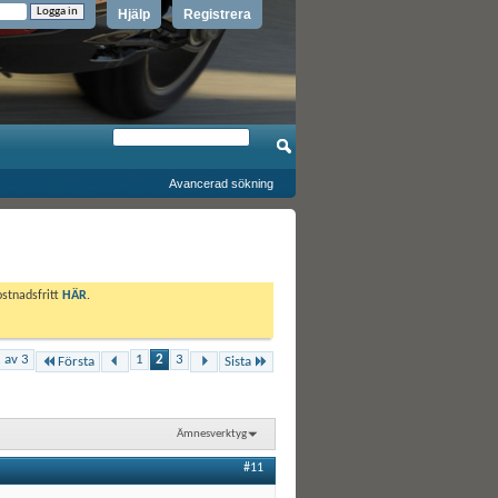
Hjälp
Registrera
Avancerad sökning
ostnadsfritt
HÄR
.
 av 3
1
2
3
Första
Sista
Ämnesverktyg
#11