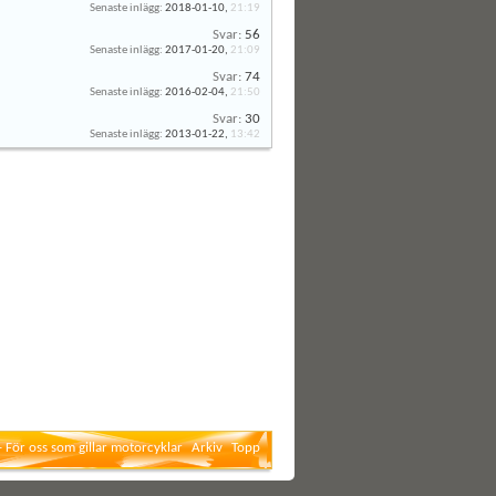
Senaste inlägg:
2018-01-10,
21:19
Svar:
56
Senaste inlägg:
2017-01-20,
21:09
Svar:
74
Senaste inlägg:
2016-02-04,
21:50
Svar:
30
Senaste inlägg:
2013-01-22,
13:42
- För oss som gillar motorcyklar
Arkiv
Topp