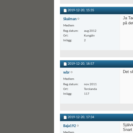
2019-12-20,
15:35
Ja Ta
Skalman
på de
Medlem
Reg.datum
aug 2012
Ort
Kungälv
Inlägg
2
2019-12-20,
16:57
Det sk
wbr
Medlem
Reg.datum
nov 2011
Ort
Torslanda
Inlägg
117
2019-12-20,
17:34
Själv
Baja192
Snart
Medlem