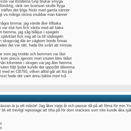
isste var Bröderna Grip brukar smyga
 försiktig, tänk om licensen skulle flyga
 träffen det ljögs friskt med gamla vänner
igt va många sköna snubbar man känner
några timmar, jag vände åter tillbaka
 var slut hon fick vänta med att baka
n hemma, jag såg blåljus i spegeln
 självklart fick mig att ta till nödregeln
n skogsväg där en vägbom borde finnas
des det var rätt, hade lite svårt att minnas
ar som jag trodde och bommen var låst
 kom precis igenom men snuten blev blåst
 nån kilometer i skogen var jag åter hemma
uten följt ljudet kunde det uppstått dilemma
 med en CB750, vilken alltid går att lita på
isst hade det varit ännu bättre med två
ssan är ju ett måste! Jag åker varje år och passar då på att filma för min 
 bli ett trevligt repostage att titta på för dom stackare som inte kunde åka sjä
rs
rs