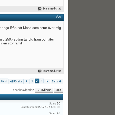
Svara med citat
#20
at säga ifrån när Mona dominerar över mig
mig 250:- spänn tar dig fram och åter
r en stor familj
Svara med citat
 av 3
1
2
3
Första
Sista
Snabbnavigering
Tävlingar
Topp
Svar:
50
Senaste inlägg:
2019-10-14,
08:31
Svar:
45