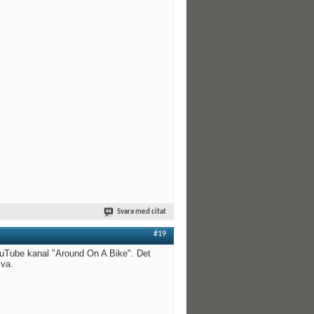
Svara med citat
#19
YouTube kanal "Around On A Bike". Det
lva.