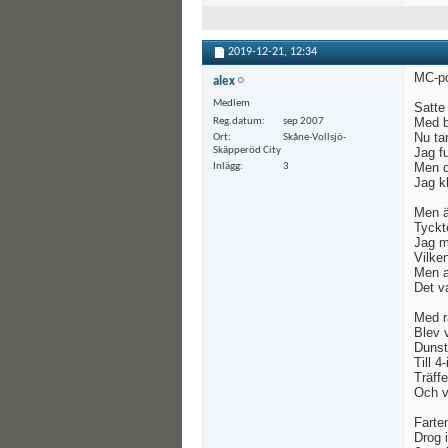
2019-12-21,
12:34
MC-p
alex
Medlem
Satte
Med br
Reg.datum
sep 2007
Nu ta
Ort
Skåne-Vollsjö-
Skäpperöd City
Jag f
Men d
Inlägg
3
Jag kl
Men ä
Tyckte
Jag m
Vilken
Men al
Det v
Med r
Blev v
Dunst
Till 4
Träff
Och vä
Farte
Drog 