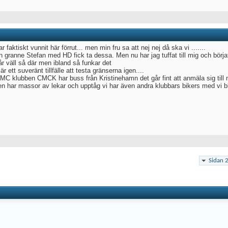
r faktiskt vunnit här förrut... men min fru sa att nej nej då ska vi .......
n granne Stefan med HD fick ta dessa. Men nu har jag tuffat till mig och börj
år väll så där men ibland så funkar det
är ett suveränt tillfälle att testa gränserna igen....
 MC klubben CMCK har buss från Kristinehamn det går fint att anmäla sig till 
n har massor av lekar och upptåg vi har även andra klubbars bikers med vi bli
Sidan 2