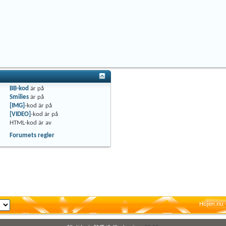
BB-kod
är
på
Smilies
är
på
[IMG]
-kod är
på
[VIDEO]
-kod är
på
HTML-kod är
av
Forumets regler
Hojen.nu 