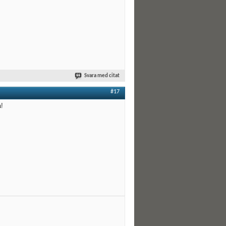
Svara med citat
#17
a!