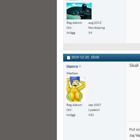
Reg.datum
aug 2012
Ort
Norrköping
Inlägg
54
2019-12-20,
18:00
Skall
Hamre
Medlem
Reg.datum
sep 2007
Ort
Lysekiiil
Inlägg
435
Put so
Jag Vä