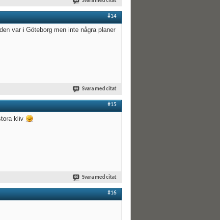
Svara med citat
#14
 den var i Göteborg men inte några planer
Svara med citat
#15
stora kliv
Svara med citat
#16