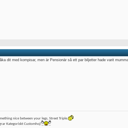
 åka dit med kompisar, men är Pensionär så ett par biljetter hade varit mumm
mething nice between your legs, Street Triple.
grar Kategoriskt Customhoj!