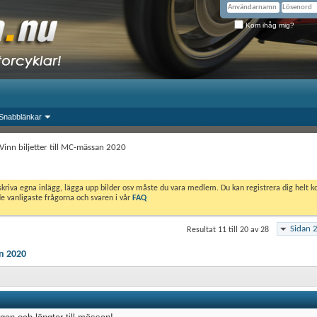
Kom ihåg mig?
Snabblänkar
 Vinn biljetter till MC-mässan 2020
skriva egna inlägg, lägga upp bilder osv måste du vara medlem. Du kan registrera dig helt k
de vanligaste frågorna och svaren i vår
FAQ
Sidan 2
Resultat 11 till 20 av 28
an 2020