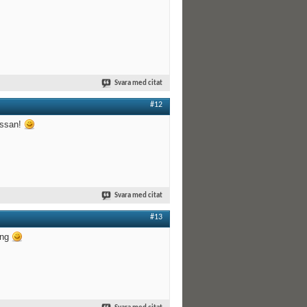
Svara med citat
#12
mässan!
Svara med citat
#13
ång