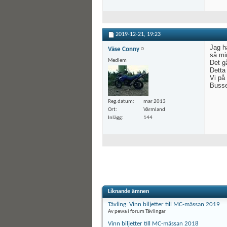
2019-12-21,
19:23
Jag ha
Väse Conny
så mi
Medlem
Det g
Detta 
Vi på
Busse
Reg.datum
mar 2013
Ort
Värmland
Inlägg
144
Liknande ämnen
Tävling: Vinn biljetter till MC-mässan 2019
Av pewa i forum Tävlingar
Vinn biljetter till MC-mässan 2018