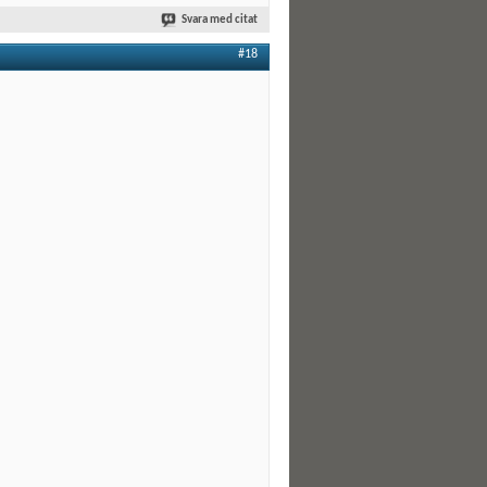
Svara med citat
#18