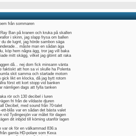
oem från sommaren
 Ray Ban på kranen och kruka på skallen
allor i skinn, jag slapp frysa om ballen
r du de lugnt, jag hörde sambon säga
underade... måste man en sådan äga
u, köp hem några ägg, tror jag vill baka
iade mitt skägg, vilket jag glömt att raka
ggen då... nej dom fick minsann vänta
 faktiskt att hon sa vi skulle ha Polenta
umla skit samma och startade motorn
 gick likt en klocka, då jag bytt rotorn
lra först ett kort stopp vid banken
ar nämligen dags att fylla tanken
aka rör och 130 decibel i luren
ägen fri från de vildaste djuren
all Decibel, med sound från 70-talet
-i-ett-blås var en sådan det bästa valet
en vid Tydingesjön var målet för dagen
gen dit inbjöd till körning utanför lagen
n var ok för en välkammad 836:a
ifrån gamla HD-polare som Kexa