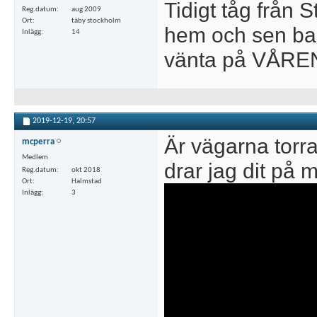
Tidigt tåg från
Reg.datum
aug 2009
Ort
täby stockholm
hem och sen b
Inlägg
14
vänta på VÅRE
2019-12-19,
20:57
Är vägarna torra
mcperra
Medlem
drar jag dit på m
Reg.datum
okt 2018
Ort
Halmstad
Inlägg
3