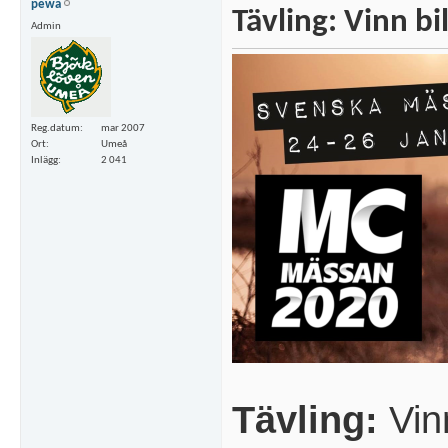
pewa
Tävling: Vinn bi
Admin
Reg.datum
mar 2007
Ort
Umeå
Inlägg
2 041
Tävling:
Vinn