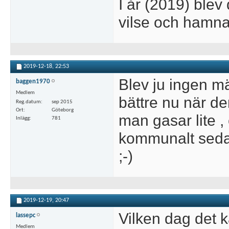
I år (2019) blev
vilse och hamna
2019-12-18,
22:53
Blev ju ingen m
baggen1970
Medlem
bättre nu när d
Reg.datum
sep 2015
Ort
Göteborg
man gasar lite ,
Inlägg
781
kommunalt sedan
;-)
2019-12-19,
20:47
Vilken dag det k
lassepc
Medlem