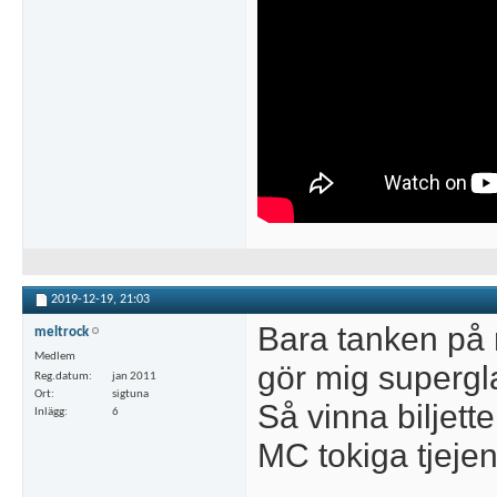
2019-12-19,
21:03
Bara tanken på n
meltrock
Medlem
gör mig supergl
Reg.datum
jan 2011
Ort
sigtuna
Så vinna biljette
Inlägg
6
MC tokiga tjejen