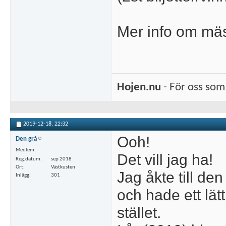
Mer info om mäs
Hojen.nu
- För oss som 
2019-12-18,
22:32
Ooh!
Den grå
Medlem
Det vill jag ha!
Reg.datum
sep 2018
Ort
Västkusten
Jag åkte till de
Inlägg
301
och hade ett lätt
stället.