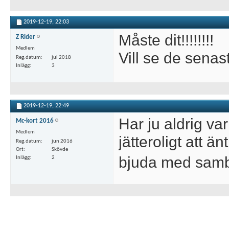
2019-12-19,
22:03
Måste dit!!!!!!!!
Z Rider
Medlem
Vill se de senas
Reg.datum
jul 2018
Inlägg
3
2019-12-19,
22:49
Har ju aldrig v
Mc-kort 2016
Medlem
jätteroligt att 
Reg.datum
jun 2016
Ort
Skövde
bjuda med sa
Inlägg
2