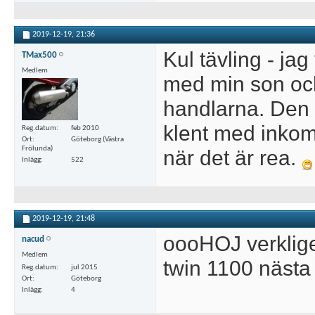
2019-12-19,
21:36
Kul tävling - jag
TMax500
Medlem
med min son och
handlarna. Den l
klent med inkom
Reg.datum
feb 2010
Ort
Göteborg (Västra
Frölunda)
när det är rea.
Inlägg
522
2019-12-19,
21:48
oooHOJ verkligen
nacud
Medlem
twin 1100 nästa 
Reg.datum
jul 2015
Ort
Göteborg
Inlägg
4