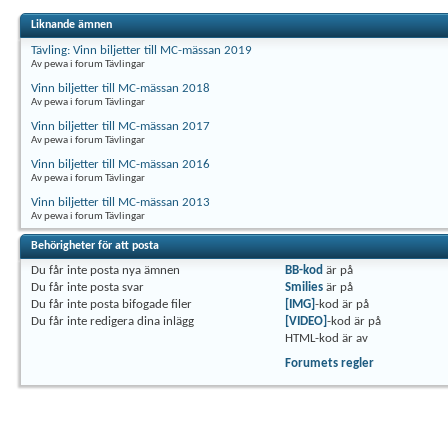
Liknande ämnen
Tävling: Vinn biljetter till MC-mässan 2019
Av pewa i forum Tävlingar
Vinn biljetter till MC-mässan 2018
Av pewa i forum Tävlingar
Vinn biljetter till MC-mässan 2017
Av pewa i forum Tävlingar
Vinn biljetter till MC-mässan 2016
Av pewa i forum Tävlingar
Vinn biljetter till MC-mässan 2013
Av pewa i forum Tävlingar
Behörigheter för att posta
Du
får inte
posta nya ämnen
BB-kod
är
på
Du
får inte
posta svar
Smilies
är
på
Du
får inte
posta bifogade filer
[IMG]
-kod är
på
Du
får inte
redigera dina inlägg
[VIDEO]
-kod är
på
HTML-kod är
av
Forumets regler