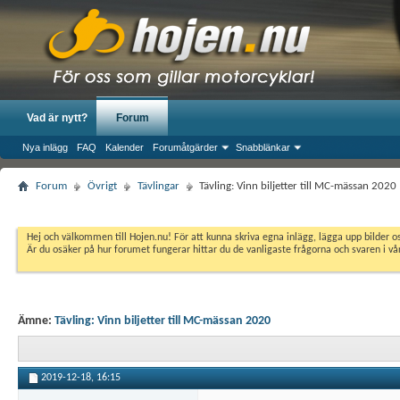
Vad är nytt?
Forum
Nya inlägg
FAQ
Kalender
Forumåtgärder
Snabblänkar
Forum
Övrigt
Tävlingar
Tävling: Vinn biljetter till MC-mässan 2020
Hej och välkommen till Hojen.nu! För att kunna skriva egna inlägg, lägga upp bilder 
Är du osäker på hur forumet fungerar hittar du de vanligaste frågorna och svaren i v
Ämne:
Tävling: Vinn biljetter till MC-mässan 2020
2019-12-18,
16:15