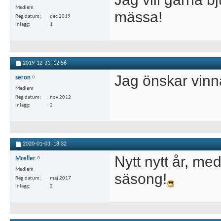
Medlem
mässa!
Reg.datum
dec 2019
Inlägg
1
2019-12-31,
12:56
Jag önskar vinna 
seron
Medlem
Reg.datum
nov 2012
Inlägg
2
2020-01-03,
18:32
Nytt nytt år, m
Mceller
Medlem
säsong!
Reg.datum
maj 2017
Inlägg
2