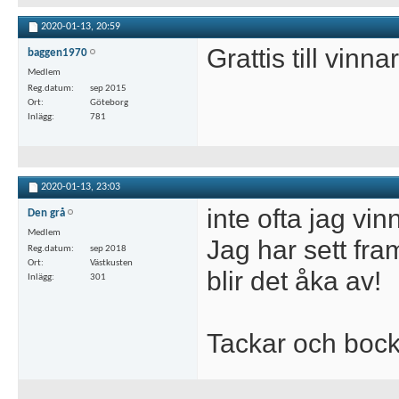
2020-01-13,
20:59
Grattis till vinn
baggen1970
Medlem
Reg.datum
sep 2015
Ort
Göteborg
Inlägg
781
2020-01-13,
23:03
inte ofta jag vin
Den grå
Medlem
Jag har sett fra
Reg.datum
sep 2018
Ort
Västkusten
blir det åka av!
Inlägg
301
Tackar och bock