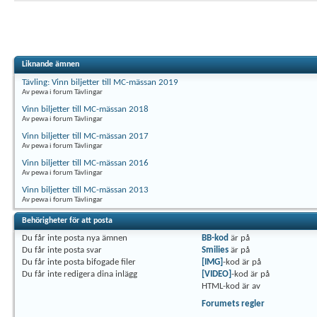
Liknande ämnen
Tävling: Vinn biljetter till MC-mässan 2019
Av pewa i forum Tävlingar
Vinn biljetter till MC-mässan 2018
Av pewa i forum Tävlingar
Vinn biljetter till MC-mässan 2017
Av pewa i forum Tävlingar
Vinn biljetter till MC-mässan 2016
Av pewa i forum Tävlingar
Vinn biljetter till MC-mässan 2013
Av pewa i forum Tävlingar
Behörigheter för att posta
Du
får inte
posta nya ämnen
BB-kod
är
på
Du
får inte
posta svar
Smilies
är
på
Du
får inte
posta bifogade filer
[IMG]
-kod är
på
Du
får inte
redigera dina inlägg
[VIDEO]
-kod är
på
HTML-kod är
av
Forumets regler