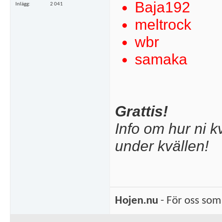
Baja192
Inlägg
2 041
meltrock
wbr
samaka
Grattis!
Info om hur ni k
under kvällen!
Hojen.nu
- För oss som 