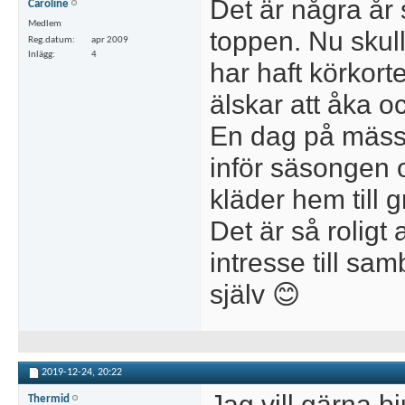
Det är några år
Caroline
Medlem
toppen. Nu skul
Reg.datum
apr 2009
Inlägg
4
har haft körkort
älskar att åka o
En dag på mässa
inför säsongen 
kläder hem till 
Det är så roligt 
intresse till sa
själv 😊
2019-12-24,
20:22
Jag vill gärna b
Thermid