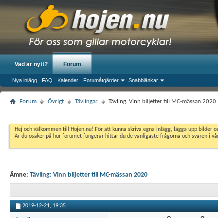
Vad är nytt?
Forum
Nya inlägg
FAQ
Kalender
Forumåtgärder
Snabblänkar
Forum
Övrigt
Tävlingar
Tävling: Vinn biljetter till MC-mässan 2020
Hej och välkommen till Hojen.nu! För att kunna skriva egna inlägg, lägga upp bilder 
Är du osäker på hur forumet fungerar hittar du de vanligaste frågorna och svaren i v
Ämne:
Tävling: Vinn biljetter till MC-mässan 2020
2019-12-21,
19:35