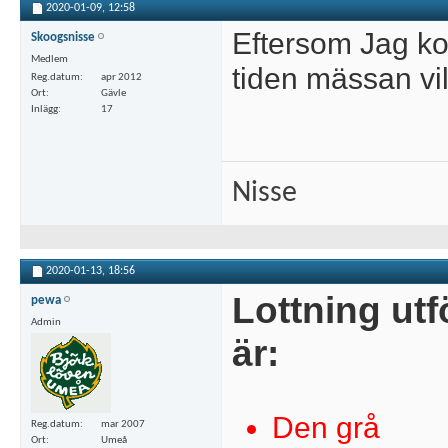
2020-01-09,
12:58
Eftersom Jag ko
Skoogsnisse
Medlem
tiden mässan vill
Reg.datum
apr 2012
Ort
Gävle
Inlägg
17
Nisse
2020-01-13,
18:56
Lottning utf
pewa
Admin
är:
Den grå
Reg.datum
mar 2007
Ort
Umeå