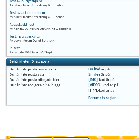
Test av budgethjälm
Av biker i forum Utrustning & Tillbehör
Test av actionkameror
Av biker i forum Utrustning & Tillbehör
Ryggskydd-test
Av honda500 i forum Utrustning & Tillbehör
Test: nya vägskyltar
Av pewa i forum Övrigt hojsnack
iq test
Av tomahs900 i forum Off topic
Behörigheter för att posta
Du
får inte
posta nya ämnen
BB-kod
är
på
Du
får inte
posta svar
Smilies
är
på
Du
får inte
posta bifogade filer
[IMG]
-kod är
på
Du
får inte
redigera dina inlägg
[VIDEO]
-kod är
på
HTML-kod är
av
Forumets regler