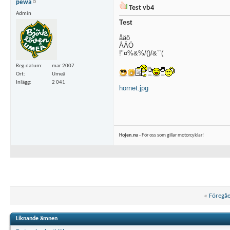
pewa
Test vb4
Admin
Test
åäö
ÅÄÖ
!"¤%&%/()/&``(
Reg.datum
mar 2007
Ort
Umeå
Inlägg
2 041
hornet.jpg
Hojen.nu
- För oss som gillar motorcyklar!
«
Föregå
Liknande ämnen