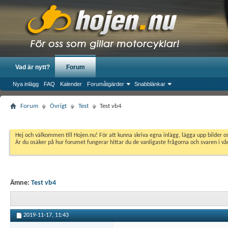
Vad är nytt?
Forum
Nya inlägg
FAQ
Kalender
Forumåtgärder
Snabblänkar
Forum
Övrigt
Test
Test vb4
Hej och välkommen till Hojen.nu! För att kunna skriva egna inlägg, lägga upp bilder 
Är du osäker på hur forumet fungerar hittar du de vanligaste frågorna och svaren i v
Ämne:
Test vb4
2019-11-17,
11:43