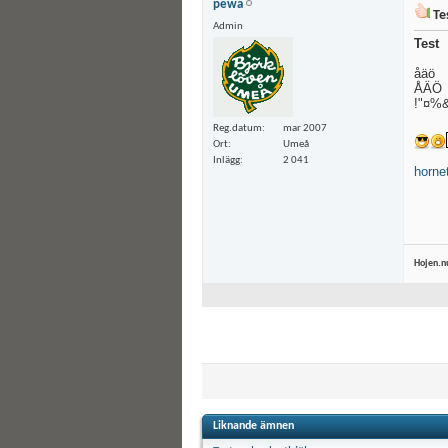
pewa
Te
Admin
Test
åäö
ÅÄÖ
!"¤%&
Reg.datum
mar 2007
Ort
Umeå
Inlägg
2 041
horne
Hojen.n
Liknande ämnen