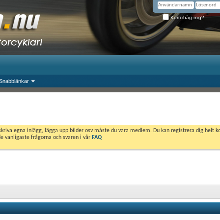
Kom ihåg mig?
Snabblänkar
skriva egna inlägg, lägga upp bilder osv måste du vara medlem. Du kan registrera dig helt k
de vanligaste frågorna och svaren i vår
FAQ