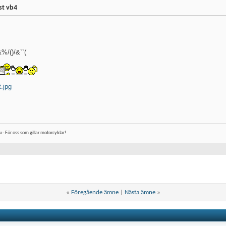
st vb4
%/()/&``(
t.jpg
u
- För oss som gillar motorcyklar!
«
Föregående ämne
|
Nästa ämne
»