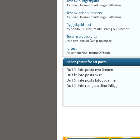
Test av budgethjälm
Av biker i forum Utrustning & Tillbehör
Test av actionkameror
Av biker i forum Utrustning & Tillbehör
Ryggskydd-test
Av honda500 i forum Utrustning & Tillbehör
Test: nya vägskyltar
Av pewa i forum Övrigt hojsnack
iq test
Av tomahs900 i forum Off topic
Behörigheter för att posta
Du
får inte
posta nya ämnen
Du
får inte
posta svar
Du
får inte
posta bifogade filer
Du
får inte
redigera dina inlägg