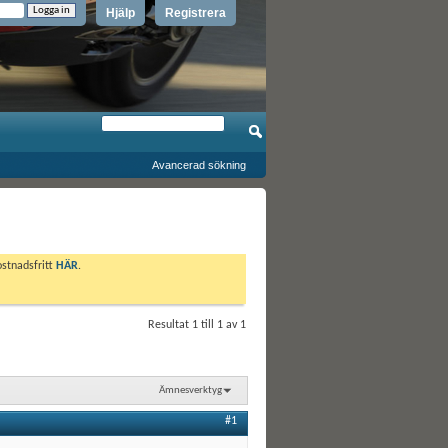
Hjälp
Registrera
Avancerad sökning
ostnadsfritt
HÄR
.
Resultat 1 till 1 av 1
Ämnesverktyg
#1