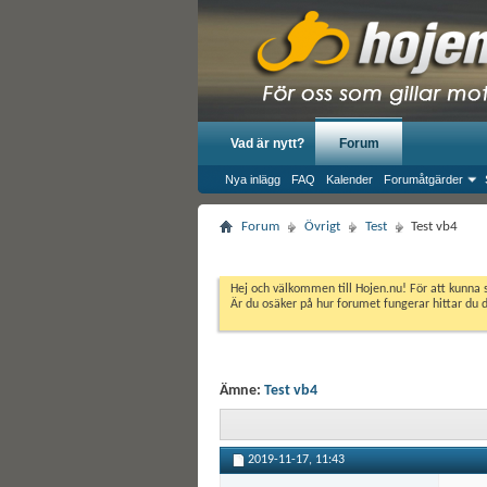
Vad är nytt?
Forum
Nya inlägg
FAQ
Kalender
Forumåtgärder
Forum
Övrigt
Test
Test vb4
Hej och välkommen till Hojen.nu! För att kunna 
Är du osäker på hur forumet fungerar hittar du 
Ämne:
Test vb4
2019-11-17,
11:43