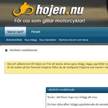
Vad är nytt?
Forum
Aktivitetsflöde
Nya inlägg
Nya händelser
Markera forum som lästa
vBulletin-meddelande
Hej och välkommen till Hojen.nu! För att kunna skriva egna inlägg, lägga upp bilder 
Är du osäker på hur forumet fungerar hittar du de vanligaste frågorna och svaren i v
vBulletin-meddelande
Tyvärr, det finns inga nya inlägg att visa.
Du kan söka efter inlägg uppdaterade de senas