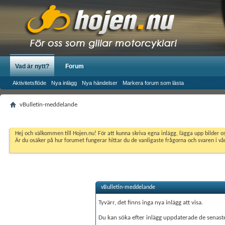
Vad är nytt?
Forum
Aktivitetsflöde
Nya inlägg
Nya händelser
Markera forum som lästa
vBulletin-meddelande
Hej och välkommen till Hojen.nu! För att kunna skriva egna inlägg, lägga upp bilder 
Är du osäker på hur forumet fungerar hittar du de vanligaste frågorna och svaren i v
vBulletin-meddelande
Tyvärr, det finns inga nya inlägg att visa.
Du kan söka efter inlägg uppdaterade de senas