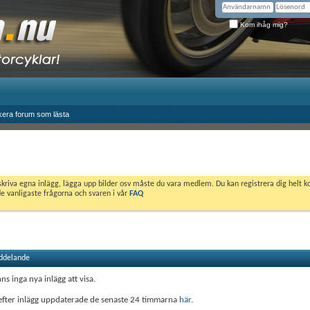
Kom ihåg mig?
era forum som lästa
skriva egna inlägg, lägga upp bilder osv måste du vara medlem. Du kan registrera dig helt k
de vanligaste frågorna och svaren i vår
FAQ
ddelande
nns inga nya inlägg att visa.
efter inlägg uppdaterade de senaste 24 timmarna
här
.