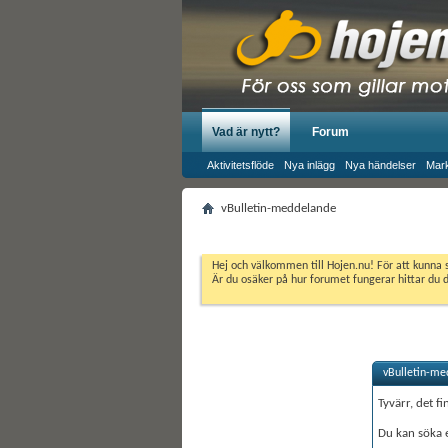
Vad är nytt?
Forum
Aktivitetsflöde
Nya inlägg
Nya händelser
Mark
vBulletin-meddelande
Hej och välkommen till Hojen.nu! För att kunna 
Är du osäker på hur forumet fungerar hittar du 
vBulletin-me
Tyvärr, det fi
Du kan söka 