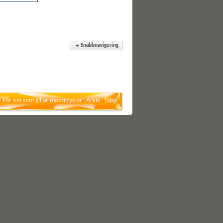
Snabbnavigering
- För oss som gillar motorcyklar
Arkiv
Topp