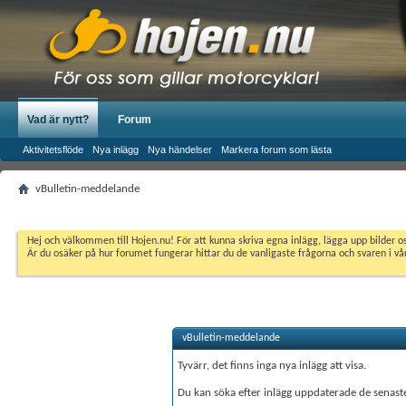
Vad är nytt?
Forum
Aktivitetsflöde
Nya inlägg
Nya händelser
Markera forum som lästa
vBulletin-meddelande
Hej och välkommen till Hojen.nu! För att kunna skriva egna inlägg, lägga upp bilder 
Är du osäker på hur forumet fungerar hittar du de vanligaste frågorna och svaren i v
vBulletin-meddelande
Tyvärr, det finns inga nya inlägg att visa.
Du kan söka efter inlägg uppdaterade de senas