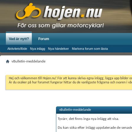
Vad är nytt?
Forum
Aktivitetsflöde
Nya inlägg
Nya händelser
Markera forum som lästa
vBulletin-meddelande
Hej och välkommen till Hojen.nu! För att kunna skriva egna inlägg, lägga upp bilder 
Är du osäker på hur forumet fungerar hittar du de vanligaste frågorna och svaren i v
vBulletin-meddelande
Tyvärr, det finns inga nya inlägg att visa.
Du kan söka efter inlägg uppdaterade de senas