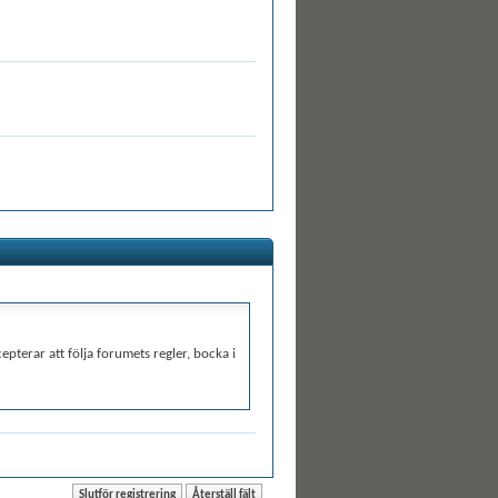
epterar att följa forumets regler, bocka i
rta från webbplatsen är det omöjligt att
eller vBulletin Solutions, Inc.
lt orienterade, uttrycker hat eller hot