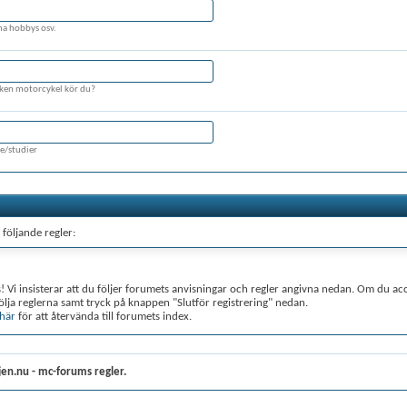
na hobbys osv.
lken motorcykel kör du?
ke/studier
följande regler:
is! Vi insisterar att du följer forumets anvisningar och regler angivna nedan. Om du acc
följa reglerna samt tryck på knappen "Slutför registrering" nedan.
här
för att återvända till forumets index.
er på Hojen.nu - mc-forum kommer att försöka hålla alla oacceptabla meddelanden bo
en uttrycker den enskilde författarens åsikter. Varken ägarna av Hojen.nu - mc-forum 
ariga för innehållet i något meddelande.
ojen.nu - mc-forums regler.
rar du att du inte kommer att posta några meddelande som är obscena, vulgära, sexuel