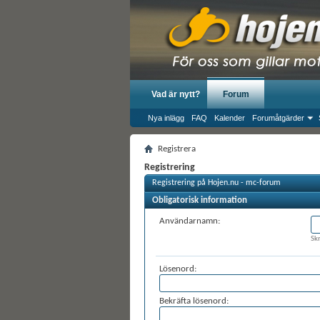
Vad är nytt?
Forum
Nya inlägg
FAQ
Kalender
Forumåtgärder
Registrera
Registrering
Registrering på Hojen.nu - mc-forum
Obligatorisk information
Användarnamn:
Sk
Lösenord:
Bekräfta lösenord: