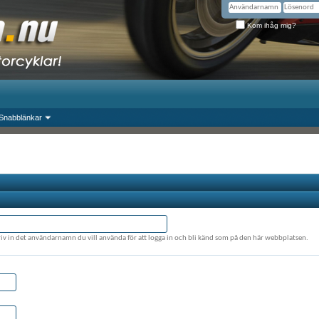
Kom ihåg mig?
Snabblänkar
riv in det användarnamn du vill använda för att logga in och bli känd som på den här webbplatsen.