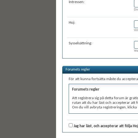
Intressen:
Di
Hoj:
Vi
Sysselsättning:
Yr
Forumets regler
För att kunna fortsätta måste du acceptera 
Forumets regler
Att registrera sig på detta forum är grat
rutan att du har läst och accepterar att 
Om du vill avbryta registreringen, klicka
Trots att administratörer och moderator
granska alla meddelanden. Alla meddeland
(utvecklare av vBulletin) kan hållas ansv
Jag har läst, och accepterar att följa H
Genom att acceptera dessa regler garante