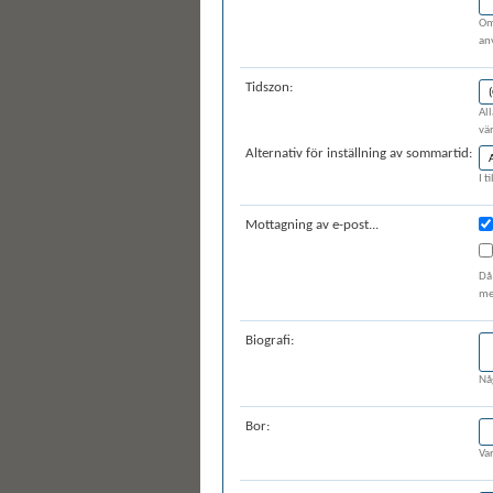
Om
an
Tidszon:
All
vär
Alternativ för inställning av sommartid:
I t
Mottagning av e-post...
Då
med
Biografi:
Nå
Bor:
Va