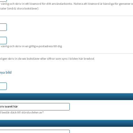
r vänlig och skriv in ett lösenord för ditt användarkonto. Notera att lösenord är känsliga för gemener 
rsaler (små & stora bokstäver).
 vänlig och skriv in en giltig e-postadress till dig.
ligen skriv in de sex bokstäver eller siffror som syns i bilden här bredvid.
nya bild
 består däck till största delen av?