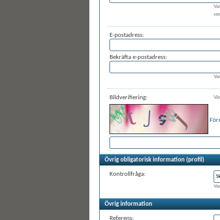
Va
ve
E-postadress:
Bekräfta e-postadress:
Var
Bildverifiering:
Vän
För
Övrig obligatorisk information (profil)
Kontrollfråga:
Vad
Övrig information
Referens: