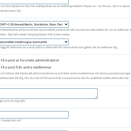
 du blev tipsad om den här webbplatsen av en befintlig medlem Hojen.nu - mc-forum, skriv in deras
vändarnamn här.
a tidsstämplar på forumet kan automatiskt justeras till att visa den korrekta tiden för var du befinner d
lden. Välj helt enkelt lämplig tidszon från listan nedan.
illägg till detta kan du också ställa in alternativ för sommartid som gäller där du befinner dig.
Få e-post av forumets administratörer
Få e-post från andra medlemmar
 och då kan det hända att administratörerna och/eller andra medlemmar vill skicka e-postaviseringar 
delanden till dig. Om du inte vill få e-post från vissa personer kan du avaktivera detta alternativ här.
gra ord om dig själv
r i landet bor du?