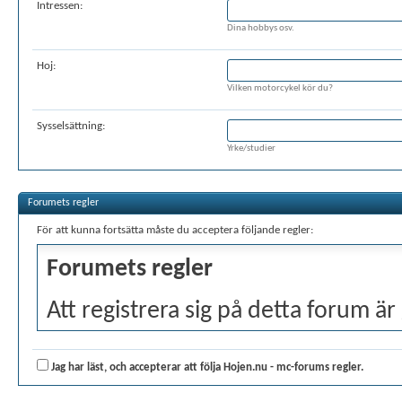
Intressen:
Dina hobbys osv.
Hoj:
Vilken motorcykel kör du?
Sysselsättning:
Yrke/studier
Forumets regler
För att kunna fortsätta måste du acceptera följande regler:
Forumets regler
Att registrera sig på detta forum är 
anvisningar och regler angivna ned
regler, bocka i rutan att du har läs
Jag har läst, och accepterar att följa Hojen.nu - mc-forums regler.