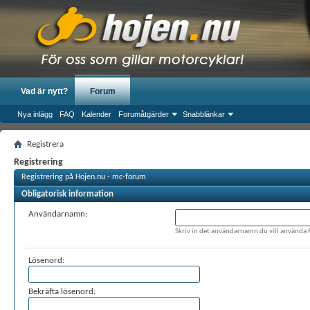
Vad är nytt?
Forum
Nya inlägg
FAQ
Kalender
Forumåtgärder
Snabblänkar
Registrera
Registrering
Registrering på Hojen.nu - mc-forum
Obligatorisk information
Användarnamn:
Skriv in det användarnamn du vill använda f
Lösenord:
Bekräfta lösenord: