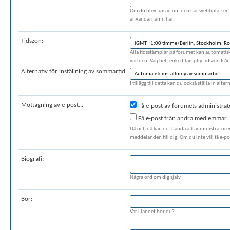
Om du blev tipsad om den här webbplatsen a
användarnamn här.
Tidszon:
Alla tidsstämplar på forumet kan automatiskt 
världen. Välj helt enkelt lämplig tidszon frå
Alternativ för inställning av sommartid:
I tillägg till detta kan du också ställa in al
Mottagning av e-post...
Få e-post av forumets administrat
Få e-post från andra medlemmar
Då och då kan det hända att administratörer
meddelanden till dig. Om du inte vill få e-po
Biografi:
Några ord om dig själv
Bor:
Var i landet bor du?