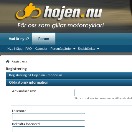
Vad är nytt?
Forum
Nya inlägg
FAQ
Kalender
Forumåtgärder
Snabblänkar
Registrera
Registrering
Registrering på Hojen.nu - mc-forum
Obligatorisk information
Användarnamn:
Skriv in det användarnamn du vill använda f
Lösenord:
Bekräfta lösenord: