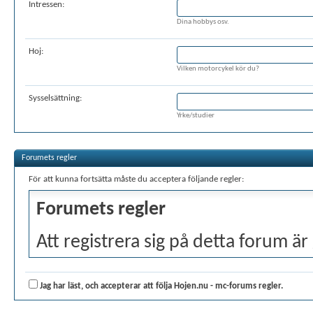
Intressen:
Dina hobbys osv.
Hoj:
Vilken motorcykel kör du?
Sysselsättning:
Yrke/studier
Forumets regler
För att kunna fortsätta måste du acceptera följande regler:
Forumets regler
Att registrera sig på detta forum är 
anvisningar och regler angivna ned
regler, bocka i rutan att du har läs
Jag har läst, och accepterar att följa Hojen.nu - mc-forums regler.