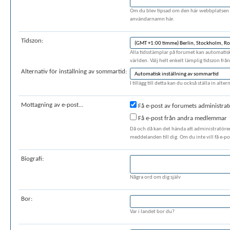
Om du blev tipsad om den här webbplatsen a
användarnamn här.
Tidszon:
Alla tidsstämplar på forumet kan automatiskt 
världen. Välj helt enkelt lämplig tidszon frå
Alternativ för inställning av sommartid:
I tillägg till detta kan du också ställa in al
Mottagning av e-post...
Få e-post av forumets administrat
Få e-post från andra medlemmar
Då och då kan det hända att administratörer
meddelanden till dig. Om du inte vill få e-po
Biografi:
Några ord om dig själv
Bor:
Var i landet bor du?