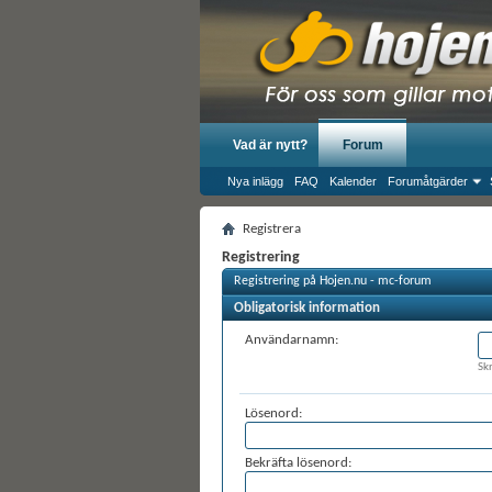
Vad är nytt?
Forum
Nya inlägg
FAQ
Kalender
Forumåtgärder
Registrera
Registrering
Registrering på Hojen.nu - mc-forum
Obligatorisk information
Användarnamn:
Sk
Lösenord:
Bekräfta lösenord: