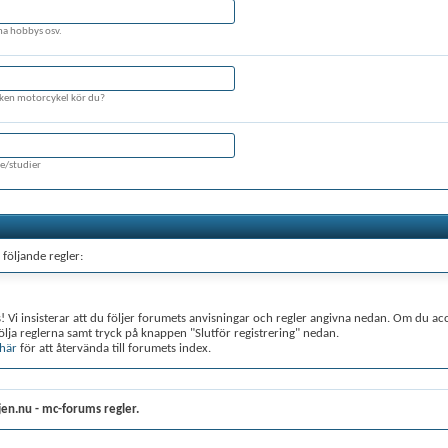
na hobbys osv.
lken motorcykel kör du?
ke/studier
följande regler:
is! Vi insisterar att du följer forumets anvisningar och regler angivna nedan. Om du acc
följa reglerna samt tryck på knappen "Slutför registrering" nedan.
här
för att återvända till forumets index.
er på Hojen.nu - mc-forum kommer att försöka hålla alla oacceptabla meddelanden bo
en uttrycker den enskilde författarens åsikter. Varken ägarna av Hojen.nu - mc-forum 
ariga för innehållet i något meddelande.
ojen.nu - mc-forums regler.
rar du att du inte kommer att posta några meddelande som är obscena, vulgära, sexuel