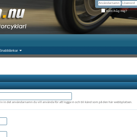
Kom ihåg mig?
Snabblänkar
riv in det användarnamn du vill använda för att logga in och bli känd som på den här webbplatsen.