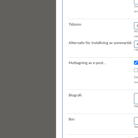
Om
an
Tidszon:
All
vär
Alternativ för inställning av sommartid:
I t
Mottagning av e-post...
Då
med
Biografi:
Nå
Bor:
Va