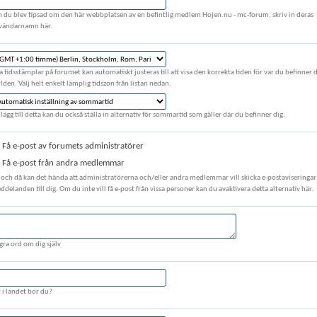
 du blev tipsad om den här webbplatsen av en befintlig medlem Hojen.nu - mc-forum, skriv in deras
vändarnamn här.
a tidsstämplar på forumet kan automatiskt justeras till att visa den korrekta tiden för var du befinner d
lden. Välj helt enkelt lämplig tidszon från listan nedan.
illägg till detta kan du också ställa in alternativ för sommartid som gäller där du befinner dig.
Få e-post av forumets administratörer
Få e-post från andra medlemmar
 och då kan det hända att administratörerna och/eller andra medlemmar vill skicka e-postaviseringar 
delanden till dig. Om du inte vill få e-post från vissa personer kan du avaktivera detta alternativ här.
gra ord om dig själv
r i landet bor du?