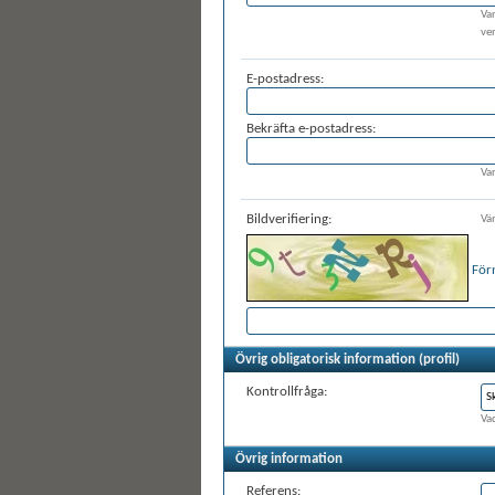
Va
ve
E-postadress:
Bekräfta e-postadress:
Var
Bildverifiering:
Vän
För
Övrig obligatorisk information (profil)
Kontrollfråga:
Vad
Övrig information
Referens: