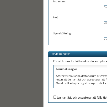
Intressen:
Di
Hoj:
Vi
Sysselsättning:
Yr
Forumets regler
För att kunna fortsätta måste du acceptera 
Forumets regler
Att registrera sig på detta forum är grat
rutan att du har läst och accepterar att 
Om du vill avbryta registreringen, klicka
Trots att administratörer och moderator
granska alla meddelanden. Alla meddeland
(utvecklare av vBulletin) kan hållas ansv
Jag har läst, och accepterar att följa H
Genom att acceptera dessa regler garante