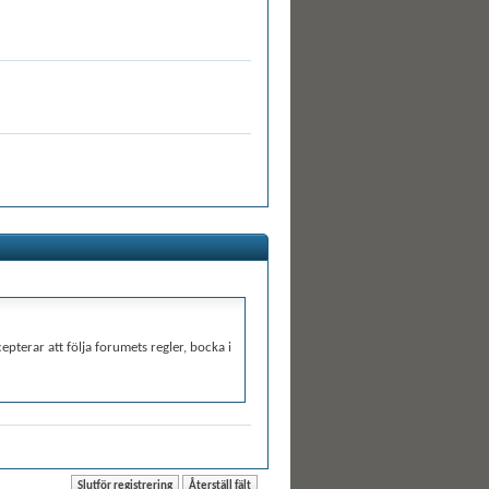
epterar att följa forumets regler, bocka i
rta från webbplatsen är det omöjligt att
eller vBulletin Solutions, Inc.
lt orienterade, uttrycker hat eller hot