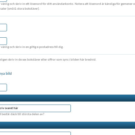
r vänlig och skriv in ett lösenord för ditt användarkonto. Notera att lösenord är känsliga för gemener 
rsaler (små & stora bokstäver).
 vänlig och skriv in en giltig e-postadress till dig.
ligen skriv in de sex bokstäver eller siffror som syns i bilden här bredvid.
nya bild
 består däck till största delen av?