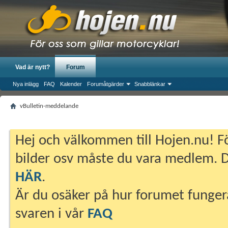
Vad är nytt?
Forum
Nya inlägg
FAQ
Kalender
Forumåtgärder
Snabblänkar
vBulletin-meddelande
Hej och välkommen till Hojen.nu! Fö
bilder osv måste du vara medlem. Du
HÄR
.
Är du osäker på hur forumet fungera
svaren i vår
FAQ