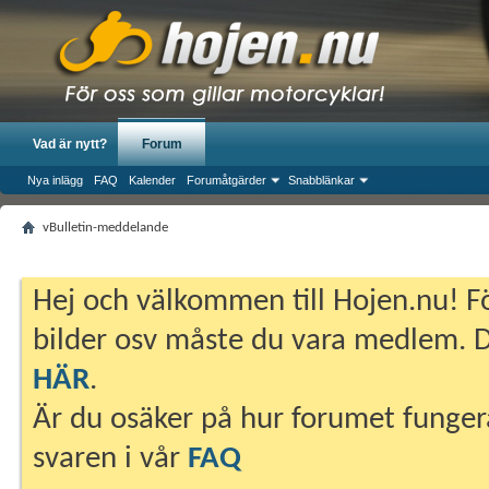
Vad är nytt?
Forum
Nya inlägg
FAQ
Kalender
Forumåtgärder
Snabblänkar
vBulletin-meddelande
Hej och välkommen till Hojen.nu! Fö
bilder osv måste du vara medlem. Du
HÄR
.
Är du osäker på hur forumet fungera
svaren i vår
FAQ