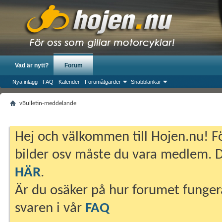
Vad är nytt?
Forum
Nya inlägg
FAQ
Kalender
Forumåtgärder
Snabblänkar
vBulletin-meddelande
Hej och välkommen till Hojen.nu! Fö
bilder osv måste du vara medlem. Du
HÄR
.
Är du osäker på hur forumet fungera
svaren i vår
FAQ