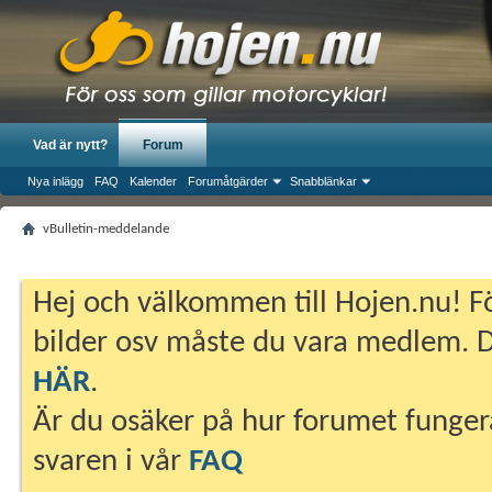
Vad är nytt?
Forum
Nya inlägg
FAQ
Kalender
Forumåtgärder
Snabblänkar
vBulletin-meddelande
Hej och välkommen till Hojen.nu! Fö
bilder osv måste du vara medlem. Du
HÄR
.
Är du osäker på hur forumet fungera
svaren i vår
FAQ